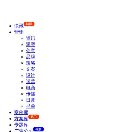
新鲜
快讯
营销
资讯
洞察
创意
品牌
策略
文案
设计
运营
电商
传播
日常
书单
案例库
热门
方案库
专题库
导航
广告公司