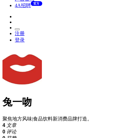
官方
4A招聘
注册
登录
兔一吻
聚焦地方风味|食品饮料新消费品牌打造。
4
文章
0
评论