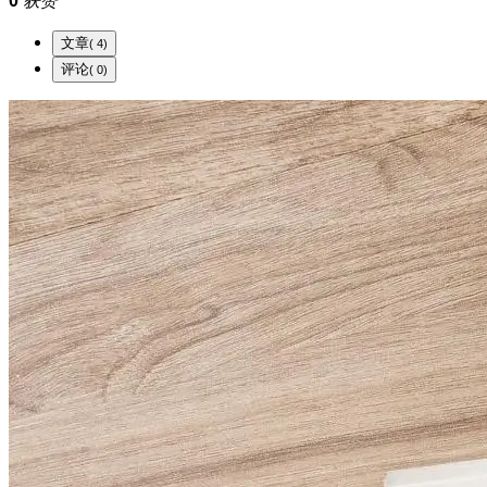
0
获赞
文章
( 4)
评论
( 0)