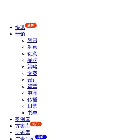
新鲜
快讯
营销
资讯
洞察
创意
品牌
策略
文案
设计
运营
电商
传播
日常
书单
案例库
热门
方案库
专题库
导航
广告公司