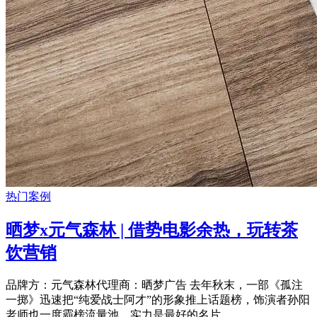
热门案例
晒梦x元气森林 | 借势电影余热，玩转茶
饮营销
品牌方：元气森林代理商：晒梦广告 去年秋末，一部《孤注
一掷》迅速把“纯爱战士阿才”的形象推上话题榜，饰演者孙阳
老师也一度霸榜流量池。实力是最好的名片 ...