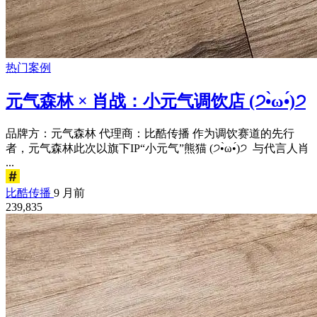
热门案例
元气森林 × 肖战：小元气调饮店 (੭•̀ω•́)੭
品牌方：元气森林 代理商：比酷传播 作为调饮赛道的先行
者，元气森林此次以旗下IP“小元气”熊猫 (੭•̀ω•́)੭ 与代言人肖
...
比酷传播
9 月前
239,835