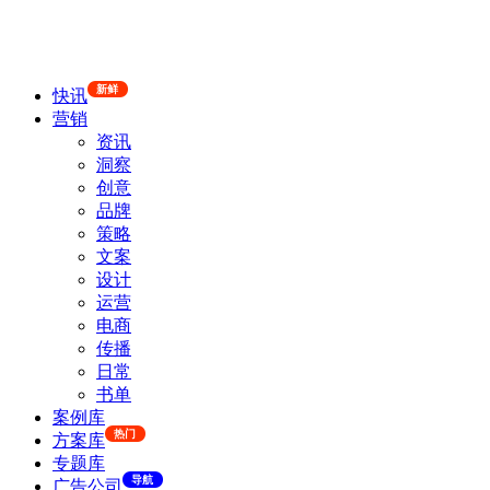
新鲜
快讯
营销
资讯
洞察
创意
品牌
策略
文案
设计
运营
电商
传播
日常
书单
案例库
热门
方案库
专题库
导航
广告公司