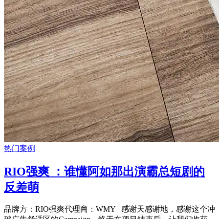
热门案例
RIO强爽 ：谁懂阿如那出演霸总短剧的
反差萌
品牌方：RIO强爽代理商：WMY 感谢天感谢地，感谢这个冲