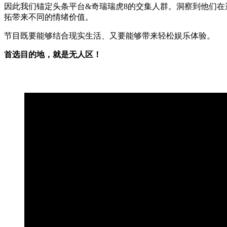
因此我们锚定头条平台&奇瑞瑞⻁8的交集⼈群。洞察到他们
拓带来不同的情绪价值。
节目既要能够结合现实⽣活、又要能够带来轻松娱乐体验。
首选目的地，就是无人区！