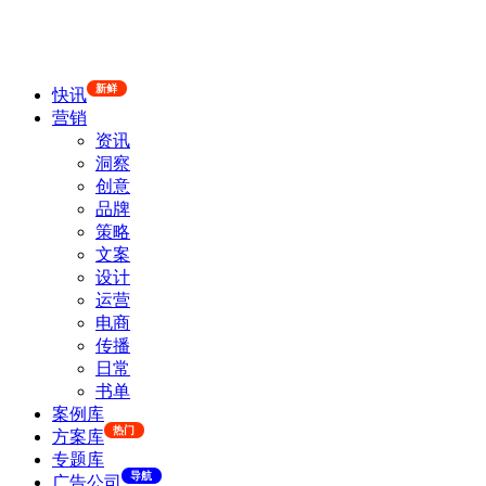
新鲜
快讯
营销
资讯
洞察
创意
品牌
策略
文案
设计
运营
电商
传播
日常
书单
案例库
热门
方案库
专题库
导航
广告公司