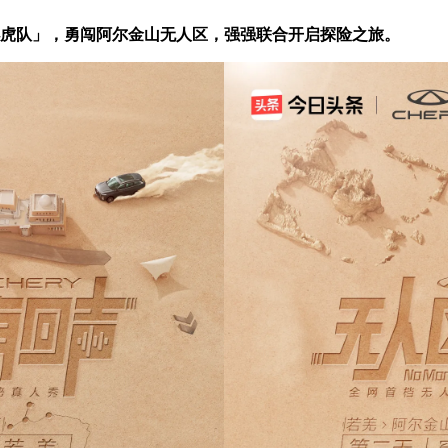
小虎队」，勇闯阿尔金山无人区，强强联合开启探险之旅。