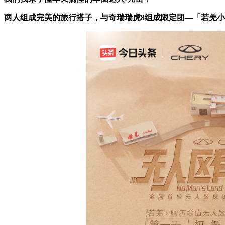
两人组成完美的旅行搭子，与奇瑞瑞虎8组成限定团—「若羌