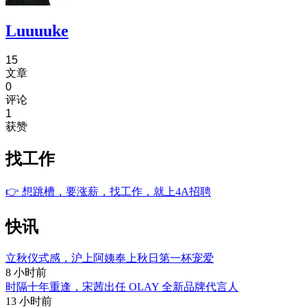
Luuuuke
15
文章
0
评论
1
获赞
找工作
👉
想跳槽，要涨薪，找工作，就上4A招聘
快讯
立秋仪式感，沪上阿姨奉上秋日第一杯宠爱
8 小时前
时隔十年重逢，宋茜出任 OLAY 全新品牌代言人
13 小时前