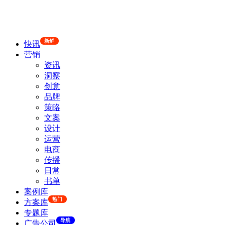
新鲜
快讯
营销
资讯
洞察
创意
品牌
策略
文案
设计
运营
电商
传播
日常
书单
案例库
热门
方案库
专题库
导航
广告公司