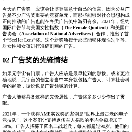
今天的广告奖，应该会让博登满意于自己的倡言。因为公益广
告是不少广告奖重要的竞赛单元，而那些能够对社会思想构成
正向推动的广告也能在各类广告奖中游刃有余。2021年，纽约
国际广告节与美国女性指数
（The Female Quotient）
和美国广
告协会
（Association of National Advertisers）
合作，推出了首
个“SeeHer Lens”奖。这个新奖项授予那些能够体现性别平等、
对女性和女孩进行准确刻画的广告。
02 广告奖的先锋情结
如果元宇宙有门票，广告人应该是最早抢到的那拨。或者更准
确地说，元宇宙的创立者当中本身就包括广告人。计算社会科
学的起源，据说也是广告领域的计算。
广告人能够具备这样的先锋属性，广告奖多多少少作出了贡
献。
2021年，一个获得AME实效奖的案例是“世界上最古老的电子
竞技队”，这个案例让支持退伍军人捐款的平均金额增加了
58%。广告人招募了四名二战老兵，每人都超过90岁。他们的