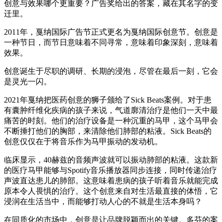
创意与效果哪个更重要？广告奖给出的答案，藏在其名字的变
迁里。
2011年，戛纳国际广告节正式更名为戛纳国际创意节。创意是
一种节日，而节日意味着不同寻常，意味着印象深刻，意味着
效果。
创意诞生于尽职的调研、长期的浸泡，尽管在最后一刻，它会
是灵光一闪。
2021年戛纳把医药创意的狮子颁给了Sick Beats案例。对于患
有囊肿纤维化疾病的孩子来说，气道廓清治疗是他们一天中最
痛苦的时刻。他们的治疗设备是一种沉重的马甲，这个马甲会
不断捶打他们的胸部，来清除他们肺部的粘液。Sick Beats的
创意仅仅在于将音乐作为马甲振动的发动机。
临床显示，40赫兹的音频声波就可以振动肺部的粘液。这款新
的医疗马甲能够与Spotify音乐播放器同步连接，同时传递治疗
声波直达患儿的肺部。这意味着患病的孩子听着音乐就能完成
原本令人畏惧的治疗。这个创意来自对生活最直接的体悟，它
浸润在生活当中，而能够打动人心的不就是生活本身吗？
在同质化的市场中，创意是让品牌脱颖而出的关键。多芬的案