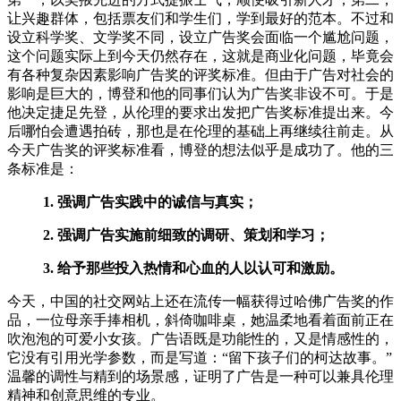
让兴趣群体，包括票友们和学生们，学到最好的范本。不过和
设立科学奖、文学奖不同，设立广告奖会面临一个尴尬问题，
这个问题实际上到今天仍然存在，这就是商业化问题，毕竟会
有各种复杂因素影响广告奖的评奖标准。但由于广告对社会的
影响是巨大的，博登和他的同事们认为广告奖非设不可。于是
他决定捷足先登，从伦理的要求出发把广告奖标准提出来。今
后哪怕会遭遇拍砖，那也是在伦理的基础上再继续往前走。从
今天广告奖的评奖标准看，博登的想法似乎是成功了。他的三
条标准是：
1. 强调广告实践中的诚信与真实；
2. 强调广告实施前细致的调研、策划和学习；
3. 给予那些投入热情和心血的人以认可和激励。
今天，中国的社交网站上还在流传一幅获得过哈佛广告奖的作
品，一位母亲手捧相机，斜倚咖啡桌，她温柔地看着面前正在
吹泡泡的可爱小女孩。广告语既是功能性的，又是情感性的，
它没有引用光学参数，而是写道：“留下孩子们的柯达故事。”
温馨的调性与精到的场景感，证明了广告是一种可以兼具伦理
精神和创意思维的专业。