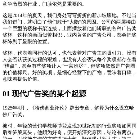
竞争激烈的行业，门脸依然是重要的。
这是2014年的夏天，我们身处弯弯折折的新加坡腹地。不过当
我们进门，就明白了他们敢于“大隐”的原因。公司的两层楼由
一个巨型的楼梯书架连接，上面摆放着他们斩获的各种广告奖
奖杯。这样的画面似曾相识，业内著名的广告公司，都会把奖
杯陈列于显眼的位置。
奖杯，代表着同行的认可，也代表着对广告主的吸引力。没有
人会否认获奖过程的艰难，也没有人会否认每个奖项都存在着
“槽点”，甚至有些奖项让人“一言难尽”，但奖项依然是广告圈
的价值标尺。好的奖项，是细心经营下的产物，意味着口碑，
意味着提供价值。
01 现代广告奖的某个起源
1925年4月，《哈佛商业评论》辟出专章，解释为什么设立哈
佛广告奖。
彼时，年轻的营销学教师博登发现20世纪初的行业奖项如同雨
后春笋般露头，他颇为好奇，便开始深究原因，结论有两点。
第一，以奖掖先进的方式提振士气，顺便吸引新人才；第二，