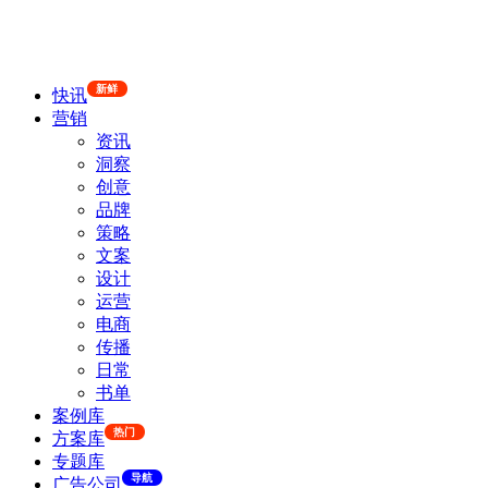
新鲜
快讯
营销
资讯
洞察
创意
品牌
策略
文案
设计
运营
电商
传播
日常
书单
案例库
热门
方案库
专题库
导航
广告公司