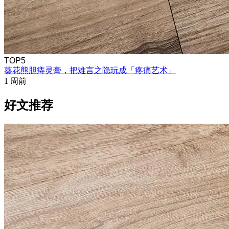
TOP5
葵花熊胆痔灵膏，把难言之隐玩成「疼痛艺术」
1 周前
好文推荐