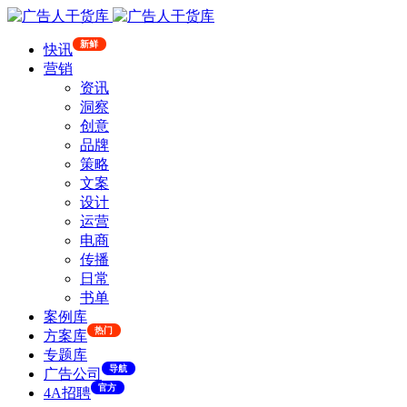
新鲜
快讯
营销
资讯
洞察
创意
品牌
策略
文案
设计
运营
电商
传播
日常
书单
案例库
热门
方案库
专题库
导航
广告公司
官方
4A招聘