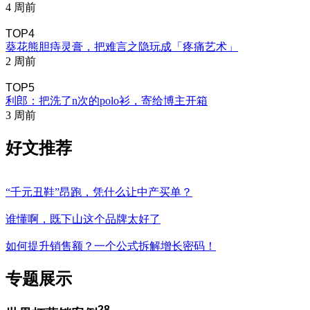
4 周前
TOP4
葵花熊胆痔灵膏，把难言之隐玩成「疼痛艺术」
2 周前
TOP5
利郎：把洗了n次的polo衫，寄给博主开箱
3 周前
好文推荐
“千元丑鞋”昂跑，凭什么让中产买单？
谁懂啊，既下山这个品牌太好了
如何提升销售额？一个公式拆解增长密码！
专题展示
28