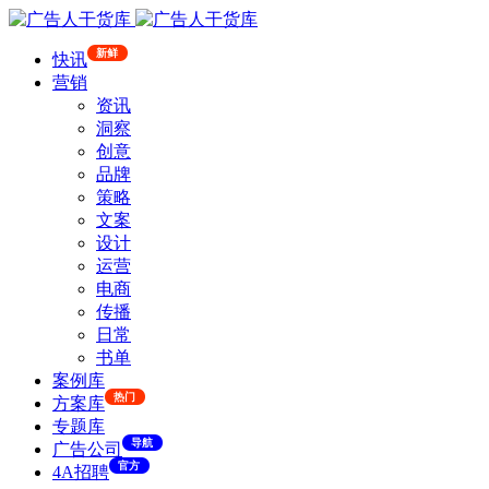
新鲜
快讯
营销
资讯
洞察
创意
品牌
策略
文案
设计
运营
电商
传播
日常
书单
案例库
热门
方案库
专题库
导航
广告公司
官方
4A招聘