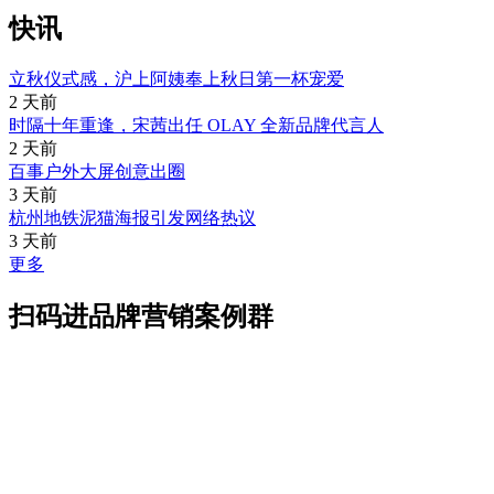
快讯
立秋仪式感，沪上阿姨奉上秋日第一杯宠爱
2 天前
时隔十年重逢，宋茜出任 OLAY 全新品牌代言人
2 天前
百事户外大屏创意出圈
3 天前
杭州地铁泥猫海报引发网络热议
3 天前
更多
扫码进品牌营销案例群