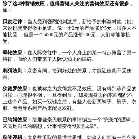
除了这4种营销效应，值得营销人关注的营销效应还有很多
，
如：
贝勃定律：
当人受到强烈的刺激后，新给予的刺激对他（她）
来说也就变得微不足道。像一个2元的产品涨价5元，很多人不
能接受 ，但是一个5000元的产品涨价200元，人们却能够接
受。
晕轮效应：
在人际交往中，一个人身上的某一特点掩盖了另一
特征，而给人们带来了人际认知上的障碍。
刺猬法则：
亲密有间，恰到好处的关系，才能让彼此不受伤
害。
狄德罗效应：
也被称之为愈得愈不足效应。没有得到该产品的
时候，心理很平衡，一旦得到后， 却发现身边的东西都配不
上这个产品。如买一双鞋之后，有些人会新买袜子、裤子、衣
服、包包等系列产品来配这双鞋。
巴纳姆效应：
给那些毫无联系的事情编造一个“完美”的逻辑，
来满足自己的瞎想，让事情变得“顺理成章”。
鸟笼逻辑：
大多数采取的是惯性思维。如当人们拥有一个鸟笼