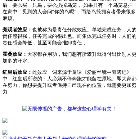
后，要么买一只鸟，要么扔掉鸟笼 。如果只有一个鸟笼悬挂
在家中，见到的人会问“你的鸟呢”，而给鸟笼拥有者带来很多
麻烦。
旁观者效应：
也被称为是责任分散效应。单独完成任务，人的
责任感很强，任务完成的很出色。而集体完成任务时，人们的
责任感会降低，甚至可能会推卸责任，
霍桑效应：
大家都在用功，我们想有所攀升就得付出比别人更
加多的汗水。
红皇后效应：
此效应一词来源于童话《爱丽丝镜中奇遇记》
中，红皇后所说的：人必须不停奔跑才能留在原地。即大家都
在努力，你想要提升或者保持自己现在的位置，就需要更加努
力。
品牌营销干货
广告人干货库
营销心理学
营销洞察