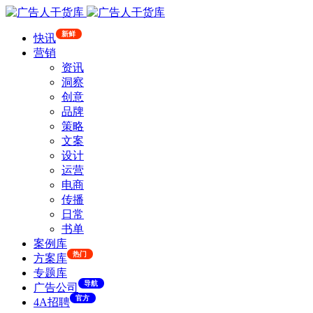
新鲜
快讯
营销
资讯
洞察
创意
品牌
策略
文案
设计
运营
电商
传播
日常
书单
案例库
热门
方案库
专题库
导航
广告公司
官方
4A招聘