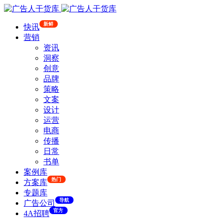
新鲜
快讯
营销
资讯
洞察
创意
品牌
策略
文案
设计
运营
电商
传播
日常
书单
案例库
热门
方案库
专题库
导航
广告公司
官方
4A招聘