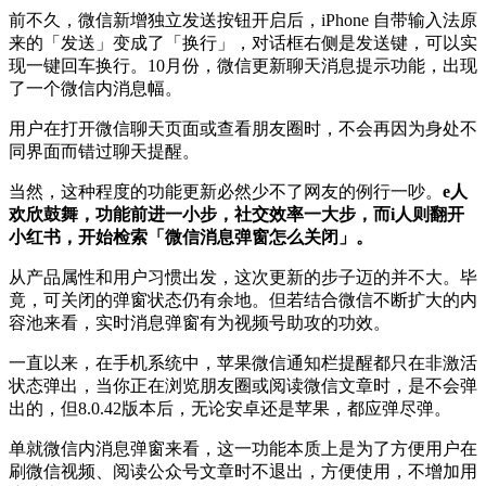
前不久，微信新增独立发送按钮开启后，iPhone 自带输入法原
来的「发送」变成了「换行」，对话框右侧是发送键，可以实
现一键回车换行。10月份，微信更新聊天消息提示功能，出现
了一个微信内消息幅。
用户在打开微信聊天页面或查看朋友圈时，不会再因为身处不
同界面而错过聊天提醒。
当然，这种程度的功能更新必然少不了网友的例行一吵。
e人
欢欣鼓舞，功能前进一小步，社交效率一大步，而i人则翻开
小红书，开始检索「微信消息弹窗怎么关闭」。
从产品属性和用户习惯出发，这次更新的步子迈的并不大。毕
竟，可关闭的弹窗状态仍有余地。但若结合微信不断扩大的内
容池来看，实时消息弹窗有为视频号助攻的功效。
一直以来，在手机系统中，苹果微信通知栏提醒都只在非激活
状态弹出，当你正在浏览朋友圈或阅读微信文章时，是不会弹
出的，但8.0.42版本后，无论安卓还是苹果，都应弹尽弹。
单就微信内消息弹窗来看，这一功能本质上是为了方便用户在
刷微信视频、阅读公众号文章时不退出，方便使用，不增加用