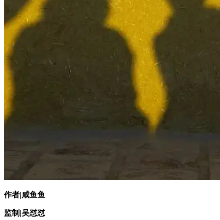
作者|咸鱼鱼
监制|吴怼怼