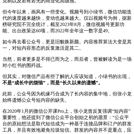
克制以及若有若无的商业化高级感。
但今年以来，画风有一些变化。视频号到小绿书，微信功能迭
代的速度越来越快，变动也越来越大。仅以视频号为例，据新
榜研究院不完全统计，截至2023年8月，微信视频号更新功
能、出台政策达60项，而2022年全年这一数字是49。
如今再去看公众号，更是旧貌换新颜。内容推荐算法大变是其
一，对短内容形态的反复激活是其二。
当然，前者更多是不得已而为之，而后者，曾被解读为是一场
对小红书的围歼战。
但其实，对微信产品有些了解的人应该知道，小绿书的出现，
不是“成长中的烦恼”，而是“长久以来的遗憾”。
此前，公众号因为机缘巧合成为了长内容的集中地，但张小龙
始终遗憾公众号短内容的缺失。
在2020年1月的微信公开课Pro上，张小龙曾反复强调“短内容”
重要性，他还提到了微信公众平台创始之初的愿景：“公众平
台的原始想法是取代短信成为一种基于连接品牌和订户的群发
工具，并且有效地避免垃圾短信。群发的内容并不是重点，应