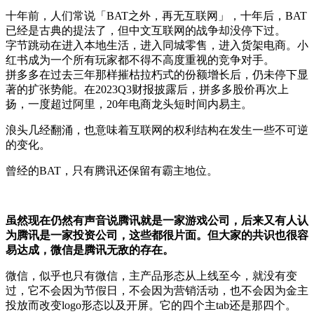
十年前，人们常说「BAT之外，再无互联网」，十年后，BAT
已经是古典的提法了，但中文互联网的战争却没停下过。
字节跳动在进入本地生活，进入同城零售，进入货架电商。小
红书成为一个所有玩家都不得不高度重视的竞争对手。
拼多多在过去三年那样摧枯拉朽式的份额增长后，仍未停下显
著的扩张势能。在2023Q3财报披露后，拼多多股价再次上
扬，一度超过阿里，20年电商龙头短时间内易主。
浪头几经翻涌，也意味着互联网的权利结构在发生一些不可逆
的变化。
曾经的BAT，只有腾讯还保留有霸主地位。
虽然现在仍然有声音说腾讯就是一家游戏公司，后来又有人认
为腾讯是一家投资公司，这些都很片面。但大家的共识也很容
易达成，微信是腾讯无敌的存在。
微信，似乎也只有微信，主产品形态从上线至今，就没有变
过，它不会因为节假日，不会因为营销活动，也不会因为金主
投放而改变logo形态以及开屏。它的四个主tab还是那四个。