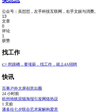
公众号：吴怼怼，左手科技互联网，右手文娱与消费。
13
文章
0
评论
1
获赞
找工作
👉
想跳槽，要涨薪，找工作，就上4A招聘
快讯
百事户外大屏创意出圈
24 小时前
杭州地铁泥猫海报引发网络热议
1 天前
潘多拉七夕联合艺术家解构爱意