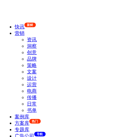
新鲜
快讯
营销
资讯
洞察
创意
品牌
策略
文案
设计
运营
电商
传播
日常
书单
案例库
热门
方案库
专题库
导航
广告公司