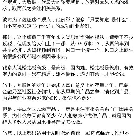
个观点，大数据时代最大的转变就是，放弃对因果关系的渴
求，取而代之关注相关关系。
彼时为了佐证这个观点，他例举了很多「只要知道“是什么”，
而不需要知道“为什么”」的成功商业案例。
那时，这个颠覆了千百年来人类思维惯例的提法，遭受了不少
反驳，但现实给人们上了一课。从O2O到OTA，从网约车到
共享经济，从短视频到直播，风口一个接一个，风口之上诞生
的很多公司都是本着因果来去。
很多人说松弛感高级，是高级，因为难。松弛感是长期、有效
努力的累计，只有精通，难不倒你，游刃有余，才能松弛。
当下，互联网的竞争开始步入真正意义上的存量之争。电商、
金融乃至社区社交领域，都从早期的产品之争，演化到产品、
内容与商业整合起来的PK，微信也不例外。
但是，要成为国民级产品，一定是更注重相关关系而非因果关
系。为什么每天都有至少1亿人想教张小龙做产品，就是因为
绝大多数人只从因果推导产品怎么做。
当然，以上都只适用于AI时代的前夜。AI奇点临近，谁也不