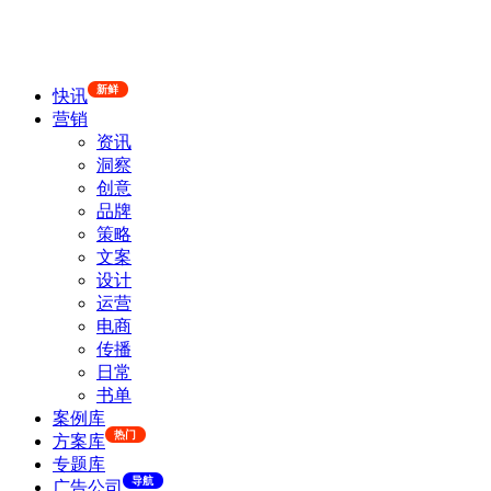
新鲜
快讯
营销
资讯
洞察
创意
品牌
策略
文案
设计
运营
电商
传播
日常
书单
案例库
热门
方案库
专题库
导航
广告公司