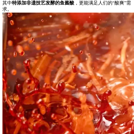
其中
特添加非遗技艺发酵的鱼酱酸
，更能满足人们的“酸爽”需
求。