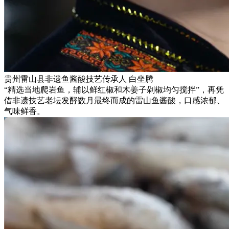
贵州雷山县非遗鱼酱酸技艺传承人 白坐腾
“精选当地爬岩鱼，辅以鲜红椒和木姜子剁椒均匀搅拌”，再凭
借非遗技艺老坛发酵数月最终而成的雷山鱼酱酸，口感浓郁、
气味鲜香。