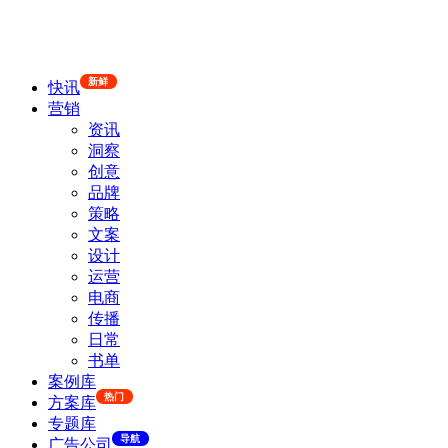
新鲜
快讯
营销
资讯
洞察
创意
品牌
策略
文案
设计
运营
电商
传播
日常
书单
案例库
热门
方案库
专题库
导航
广告公司