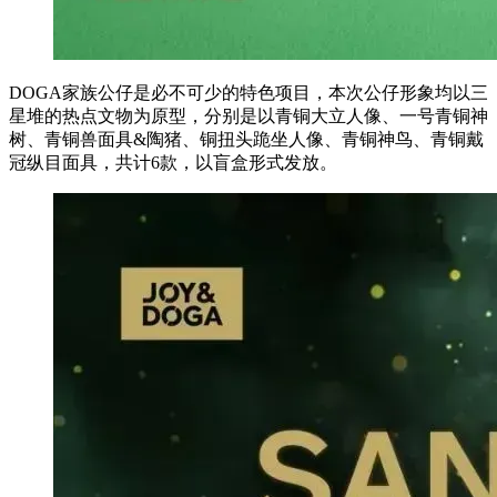
DOGA家族公仔是必不可少的特色项目，本次公仔形象均以三
星堆的热点文物为原型，分别是以青铜大立人像、一号青铜神
树、青铜兽面具&陶猪、铜扭头跪坐人像、青铜神鸟、青铜戴
冠纵目面具，共计6款，以盲盒形式发放。