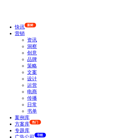
新鲜
快讯
营销
资讯
洞察
创意
品牌
策略
文案
设计
运营
电商
传播
日常
书单
案例库
热门
方案库
专题库
导航
广告公司