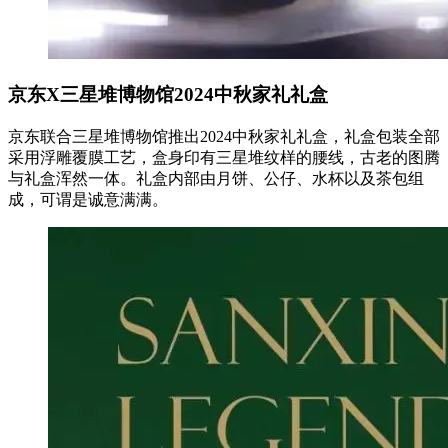
京东X三星堆博物馆2024中秋家礼礼盒
京东联合三星堆博物馆推出2024中秋家礼礼盒，礼盒包装全部
采用浮雕覆膜工艺，盒身印有三星堆纹样的腰线，古老的图腾
与礼盒浑然一体。礼盒内部由月饼、公仔、水杯以及茶包组
成，可谓是诚意满满。