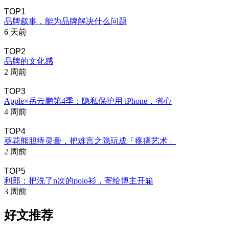
TOP1
品牌叙事，能为品牌解决什么问题
6 天前
TOP2
品牌的文化感
2 周前
TOP3
Apple×岳云鹏第4季：隐私保护用 iPhone，省心
4 周前
TOP4
葵花熊胆痔灵膏，把难言之隐玩成「疼痛艺术」
2 周前
TOP5
利郎：把洗了n次的polo衫，寄给博主开箱
3 周前
好文推荐