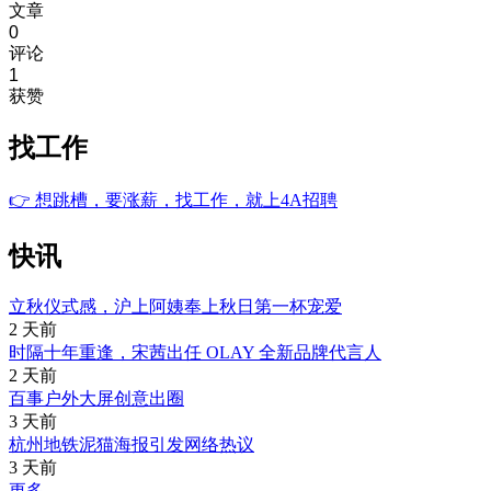
文章
0
评论
1
获赞
找工作
👉
想跳槽，要涨薪，找工作，就上4A招聘
快讯
立秋仪式感，沪上阿姨奉上秋日第一杯宠爱
2 天前
时隔十年重逢，宋茜出任 OLAY 全新品牌代言人
2 天前
百事户外大屏创意出圈
3 天前
杭州地铁泥猫海报引发网络热议
3 天前
更多