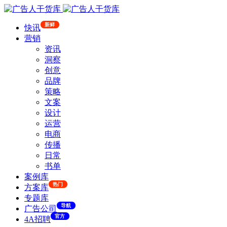
新鲜
快讯
营销
资讯
洞察
创意
品牌
策略
文案
设计
运营
电商
传播
日常
书单
案例库
热门
方案库
专题库
导航
广告公司
官方
4A招聘