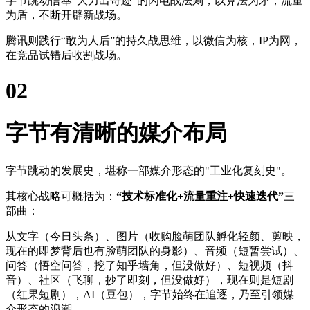
字节跳动信奉“大力出奇迹”的闪电战法则，以算法为矛，流量
为盾，不断开辟新战场。
腾讯则践行“敢为人后”的持久战思维，以微信为核，IP为网，
在竞品试错后收割战场。
02
字节有清晰的媒介布局
字节跳动的发展史，堪称一部媒介形态的"工业化复刻史"。
其核心战略可概括为：
“技术标准化+流量重注+快速迭代”
三
部曲：
从文字（今日头条）、图片（收购脸萌团队孵化轻颜、剪映，
现在的即梦背后也有脸萌团队的身影）、音频（短暂尝试）、
问答（悟空问答，挖了知乎墙角，但没做好）、短视频（抖
音）、社区（飞聊，抄了即刻，但没做好），现在则是短剧
（红果短剧），AI（豆包），字节始终在追逐，乃至引领媒
介形态的浪潮。