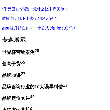
“千元丑鞋”昂跑，凭什么让中产买单？
谁懂啊，既下山这个品牌太好了
如何提升销售额？一个公式拆解增长密码！
专题展示
28
世界杯营销案例
55
创意干货
27
品牌30讲
13
品牌咨询行业的10大误导纠错
40
品牌定位40讲
143
小红书运营