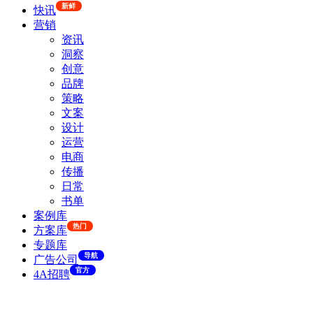
新鲜
快讯
营销
资讯
洞察
创意
品牌
策略
文案
设计
运营
电商
传播
日常
书单
案例库
热门
方案库
专题库
导航
广告公司
官方
4A招聘