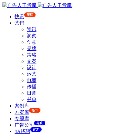
新鲜
快讯
营销
资讯
洞察
创意
品牌
策略
文案
设计
运营
电商
传播
日常
书单
案例库
热门
方案库
专题库
导航
广告公司
官方
4A招聘