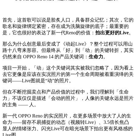
首先，这首歌可以说是脍炙人口，具备群众记忆；其次，它的
歌名和旋律绑定紧密，存在成为洗脑旋律的底子；最重要的
是，它也很好的表达了新一代Reno的价值：
拍出更好的Live
。
那么为什么创意最后变成了《动起Live》？整个过程可以用山
路十八弯来形容。但最终从「好」到「动」的关键转折，其实
仍然来自 OPPO Reno 14 的产品关键词：
生命力
。
项目一开始，「动」这个关键词其实被我们忽略了，因为看上
去它更像是应该在实况照片的第一个生命周期被着重演绎的关
键词——Live图就是“动”的照片。
但在不断挖掘卖点和产品价值的过程中，我们理解到「生命
力」不该仅仅是描述「会动的照片」，人像的关键永远是照片
的主角 —— 人。
新一代 OPPO Reno 的实况照片，在更多场景中放大了人的生
命力——留存不易捕捉的动态（视频转Live）、3.5倍长焦凸
显人的情绪张力、闪光Live可在暗光场景下拍出更有风格感的
Live图。