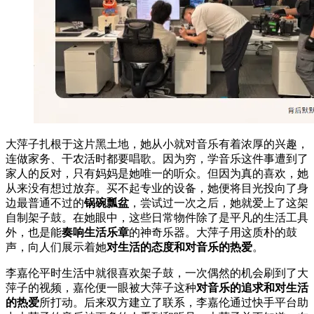
大萍子扎根于这片黑土地，她从小就对音乐有着浓厚的兴趣，
连做家务、干农活时都要唱歌。因为穷，学音乐这件事遭到了
家人的反对，只有妈妈是她唯一的听众。但因为真的喜欢，她
从来没有想过放弃。买不起专业的设备，她便将目光投向了身
边最普通不过的
锅碗瓢盆
，尝试过一次之后，她就爱上了这架
自制架子鼓。在她眼中，这些日常物件除了是平凡的生活工具
外，也是能
奏响生活乐章
的神奇乐器。大萍子用这质朴的鼓
声，向人们展示着她
对生活的态度和对音乐的热爱
。
李嘉伦平时生活中就很喜欢架子鼓，一次偶然的机会刷到了大
萍子的视频，嘉伦便一眼被大萍子这种
对音乐的追求和对生活
的热爱
所打动。后来双方建立了联系，李嘉伦通过快手平台助