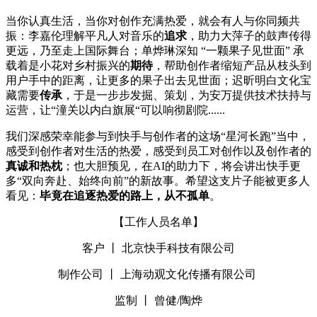
当你认真生活，当你对创作充满热爱，就会有人与你同频共
振：李嘉伦理解平凡人对音乐的
追求
，助力大萍子的鼓声传得
更远，乃至走上国际舞台；单烨琳深知 “一颗果子见世面” 承
载着是小花对乡村振兴的
期待
，帮助创作者缩短产品从枝头到
用户手中的距离，让更多的果子出去见世面；迟昕明白文化宝
藏需要
传承
，于是一步步发掘、策划，为安万提供技术扶持与
运营，让“潼关以内白旗展“可以响彻剧院......
我们深感荣幸能参与到快手与创作者的这场“星河长跑”当中，
感受到创作者对生活的热爱，感受到员工对创作以及创作者的
真诚和热枕
；也大胆预见，在AI的助力下，将会讲出快手更
多“双向奔赴、始终向前”的新故事。希望这支片子能被更多人
看见：
毕竟在追逐热爱的路上，从不孤单
。
【工作人员名单】
客户 丨 北京快手科技有限公司
制作公司 丨 上海动观文化传播有限公司
监制 丨 曾健/陶烨