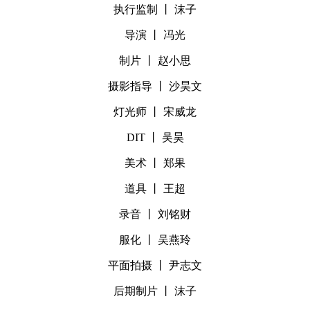
执行监制 丨 沫子
导演 丨 冯光
制片 丨 赵小思
摄影指导 丨 沙昊文
灯光师 丨 宋威龙
DIT 丨 吴昊
美术 丨 郑果
道具 丨 王超
录音 丨 刘铭财
服化 丨 吴燕玲
平面拍摄 丨 尹志文
后期制片 丨 沫子