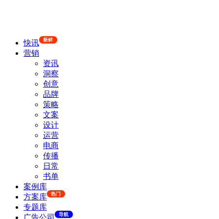
新鲜
快讯
营销
资讯
洞察
创意
品牌
策略
文案
设计
运营
电商
传播
日常
书单
案例库
热门
方案库
专题库
导航
广告公司