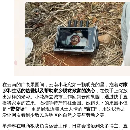
在云南的广袤果园间，云南小花宛如一颗明亮的星，抱着
对家
乡和生活的热爱以及帮助家乡脱贫致富的决心
，在快手上绽放
出别样的光彩。小花辞去城市工作回到云南果园，通过快手直
播将家乡的芒果、石榴等特产销往全国。她镜头下的果园不仅
是
“带货场”
，更是展现边疆风土人情的
“窗口”
，用这炽热之
爱让网友看到少数民族地区的自然之美与劳动之美。
单烨琳在电商板块负责运营工作，日常会接触到众多博主。直