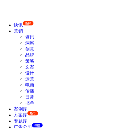
新鲜
快讯
营销
资讯
洞察
创意
品牌
策略
文案
设计
运营
电商
传播
日常
书单
案例库
热门
方案库
专题库
导航
广告公司