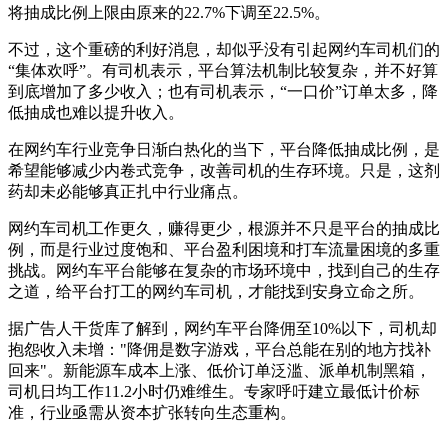
将抽成比例上限由原来的22.7%下调至22.5%。
不过，这个重磅的利好消息，却似乎没有引起网约车司机们的
“集体欢呼”。有司机表示，平台算法机制比较复杂，并不好算
到底增加了多少收入；也有司机表示，“一口价”订单太多，降
低抽成也难以提升收入。
在网约车行业竞争日渐白热化的当下，平台降低抽成比例，是
希望能够减少内卷式竞争，改善司机的生存环境。只是，这剂
药却未必能够真正扎中行业痛点。
网约车司机工作更久，赚得更少，根源并不只是平台的抽成比
例，而是行业过度饱和、平台盈利困境和打车流量困境的多重
挑战。网约车平台能够在复杂的市场环境中，找到自己的生存
之道，给平台打工的网约车司机，才能找到安身立命之所。
据广告人干货库了解到，网约车平台降佣至10%以下，司机却
抱怨收入未增："降佣是数字游戏，平台总能在别的地方找补
回来"。新能源车成本上涨、低价订单泛滥、派单机制黑箱，
司机日均工作11.2小时仍难维生。专家呼吁建立最低计价标
准，行业亟需从资本扩张转向生态重构。