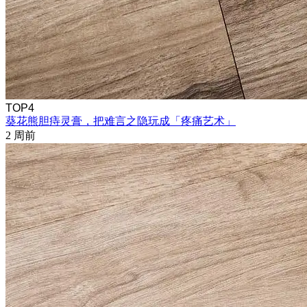
TOP4
葵花熊胆痔灵膏，把难言之隐玩成「疼痛艺术」
2 周前