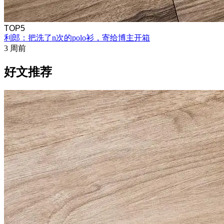
TOP5
利郎：把洗了n次的polo衫，寄给博主开箱
3 周前
好文推荐