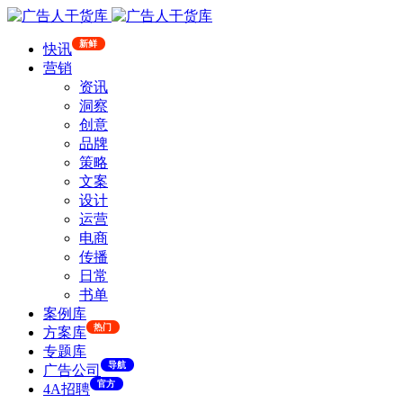
新鲜
快讯
营销
资讯
洞察
创意
品牌
策略
文案
设计
运营
电商
传播
日常
书单
案例库
热门
方案库
专题库
导航
广告公司
官方
4A招聘