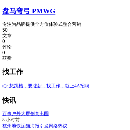
盘马弯弓 PMWG
专注为品牌提供全方位体验式整合营销
50
文章
0
评论
0
获赞
找工作
👉
想跳槽，要涨薪，找工作，就上4A招聘
快讯
百事户外大屏创意出圈
8 小时前
杭州地铁泥猫海报引发网络热议