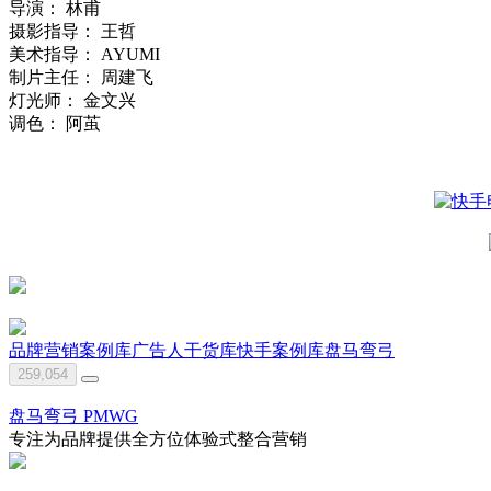
导演： 林甫
摄影指导： 王哲
美术指导： AYUMI
制片主任： 周建飞
灯光师： 金文兴
调色： 阿茧
品牌营销案例库
广告人干货库
快手
案例库
盘马弯弓
259,054
盘马弯弓 PMWG
专注为品牌提供全方位体验式整合营销