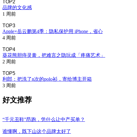
TOP2
品牌的文化感
1 周前
TOP3
Apple×岳云鹏第4季：隐私保护用 iPhone，省心
4 周前
TOP4
葵花熊胆痔灵膏，把难言之隐玩成「疼痛艺术」
2 周前
TOP5
利郎：把洗了n次的polo衫，寄给博主开箱
3 周前
好文推荐
“千元丑鞋”昂跑，凭什么让中产买单？
谁懂啊，既下山这个品牌太好了