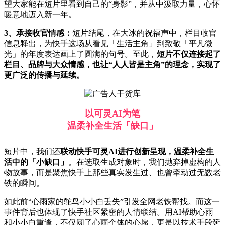
望大家能在短片里看到自己的“身影”，并从中汲取力量，心怀
暖意地迈入新一年。
3、承接收官情感：
短片结尾，在大冰的祝福声中，栏目收官
信息释出，为快手这场从看见「生活主角」到致敬「平凡微
光」的年度表达画上了圆满的句号。至此，
短片不仅连接起了
栏目、品牌与大众情感，也让“人人皆是主角”的理念，实现了
更广泛的传播与延续。
以可灵AI为笔
温柔补全生活「缺口」
短片中，我们还
联动快手可灵AI进行创新呈现，温柔补全生
活中的「小缺口」
。在选取生成对象时，我们抛弃掉虚构的人
物故事，而是聚焦快手上那些真实发生过、也曾牵动过无数老
铁的瞬间。
如此前“心雨家的鸵鸟小小白丢失”引发全网老铁帮找。而这一
事件背后也体现了快手社区紧密的人情联结。用AI帮助心雨
和小小白重逢，不仅圆了心雨个体的心愿，更是以技术手段延