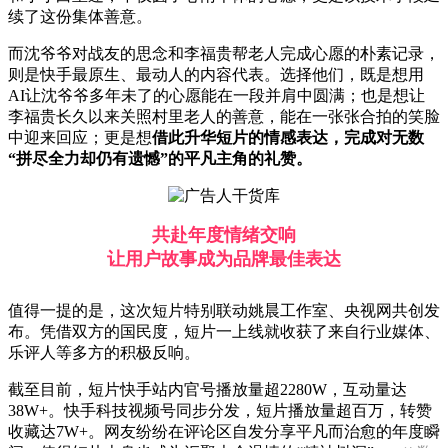
续了这份集体善意。
而沈爷爷对战友的思念和李福贵帮老人完成心愿的朴素记录，
则是快手最原生、最动人的内容代表。选择他们，既是想用
AI让沈爷爷多年未了的心愿能在一段并肩中圆满；也是想让
李福贵长久以来关照村里老人的善意，能在一张张合拍的笑脸
中迎来回应；更是想
借此升华短片的情感表达，完成对无数
“拼尽全力却仍有遗憾”的平凡主角的礼赞。
共赴年度情绪交响
让用户故事成为品牌最佳表达
值得一提的是，这次短片特别联动姚晨工作室、央视网共创发
布。凭借双方的国民度，短片一上线就收获了来自行业媒体、
乐评人等多方的积极反响。
截至目前，短片快手站内官号播放量超2280W，互动量达
38W+。快手科技视频号同步分发，短片播放量超百万，转赞
收藏达7W+。网友纷纷在评论区自发分享平凡而治愈的年度瞬