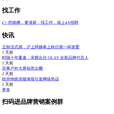
找工作
👉
想跳槽，要涨薪，找工作，就上4A招聘
快讯
立秋仪式感，沪上阿姨奉上秋日第一杯宠爱
1 天前
时隔十年重逢，宋茜出任 OLAY 全新品牌代言人
1 天前
百事户外大屏创意出圈
2 天前
杭州地铁泥猫海报引发网络热议
2 天前
更多
扫码进品牌营销案例群