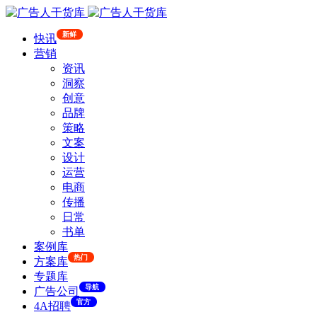
新鲜
快讯
营销
资讯
洞察
创意
品牌
策略
文案
设计
运营
电商
传播
日常
书单
案例库
热门
方案库
专题库
导航
广告公司
官方
4A招聘