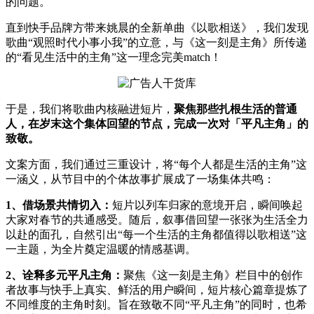
的问题。
直到快手品牌方带来姚晨的全新单曲《以歌相送》，我们发现
歌曲“观照时代小事小我”的立意，与《这一刻是主角》所传递
的“看见生活中的主角”这一理念完美match！
于是，我们将歌曲内核融进短片，
聚焦那些扎根生活的普通
人，在岁末这个集体回望的节点，完成一次对「平凡主角」的
致敬。
文案方面，我们通过三重设计，将“每个人都是生活的主角”这
一涵义，从节目中的个体故事扩展成了一场集体共鸣：
1、借场景共情切入：
短片以列车归家的意境开启，瞬间唤起
大家对春节的共通感受。随后，叙事借回望一张张为生活全力
以赴的面孔，自然引出“每一个生活的主角都值得以歌相送”这
一主题，为全片奠定温暖的情感基调。
2、诠释多元平凡主角：
聚焦《这一刻是主角》栏目中的创作
者故事与快手上真实、鲜活的用户瞬间，短片核心篇章提炼了
不同维度的主角时刻。旨在致敬不同“平凡主角”的同时，也希