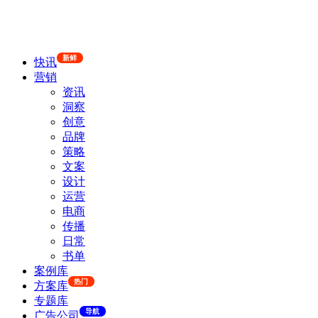
新鲜
快讯
营销
资讯
洞察
创意
品牌
策略
文案
设计
运营
电商
传播
日常
书单
案例库
热门
方案库
专题库
导航
广告公司