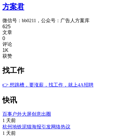
方案君
微信号：bb0211，公众号：广告人方案库
625
文章
0
评论
1K
获赞
找工作
👉
想跳槽，要涨薪，找工作，就上4A招聘
快讯
百事户外大屏创意出圈
1 天前
杭州地铁泥猫海报引发网络热议
1 天前