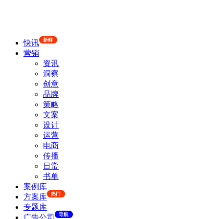
新鲜
快讯
营销
资讯
洞察
创意
品牌
策略
文案
设计
运营
电商
传播
日常
书单
案例库
热门
方案库
专题库
导航
广告公司