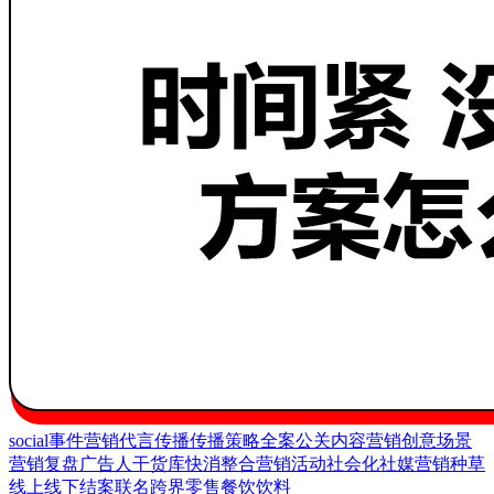
social
事件营销
代言
传播
传播策略
全案
公关
内容营销
创意
场景
营销
复盘
广告人干货库
快消
整合营销
活动
社会化
社媒营销
种草
线上
线下
结案
联名
跨界
零售
餐饮
饮料