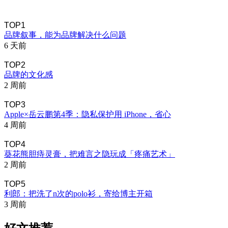
TOP1
品牌叙事，能为品牌解决什么问题
6 天前
TOP2
品牌的文化感
2 周前
TOP3
Apple×岳云鹏第4季：隐私保护用 iPhone，省心
4 周前
TOP4
葵花熊胆痔灵膏，把难言之隐玩成「疼痛艺术」
2 周前
TOP5
利郎：把洗了n次的polo衫，寄给博主开箱
3 周前