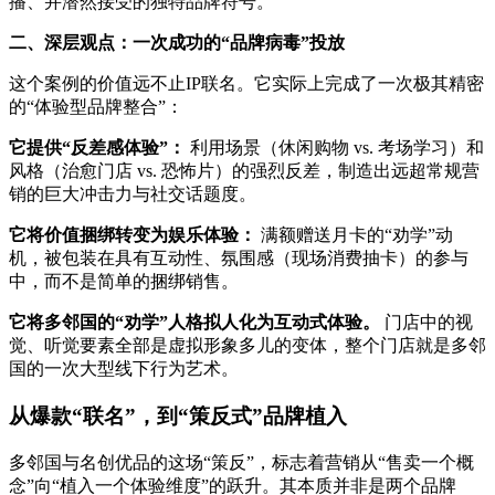
播、并潜然接受的独特品牌符号。
二、深层观点：一次成功的“品牌病毒”投放
‌这个案例的价值远不止IP联名。它实际上完成了一次极其精密
的“体验型品牌整合”：
它提供“反差感体验”：
‌ 利用场景（休闲购物 vs. 考场学习）和
风格（治愈门店 vs. 恐怖片）的强烈反差，制造出远超常规营
销的巨大冲击力与社交话题度。
它将价值捆绑转变为娱乐体验：
‌ 满额赠送月卡的“劝学”动
机，被包装在具有互动性、氛围感（现场消费抽卡）的参与
中，而不是简单的捆绑销售。
它将多邻国的“劝学”人格拟人化为互动式体验。
‌ 门店中的视
觉、听觉要素全部是虚拟形象多儿的变体，整个门店就是多邻
国的一次大型线下行为艺术。
从爆款“联名”，到“策反式”品牌植入
‌多邻国与名创优品的这场“策反”，标志着营销从“售卖一个概
念”向“植入一个体验维度”的跃升。其本质并非是两个品牌