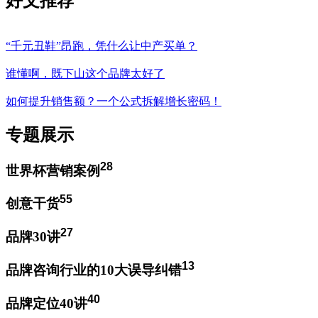
好文推荐
“千元丑鞋”昂跑，凭什么让中产买单？
谁懂啊，既下山这个品牌太好了
如何提升销售额？一个公式拆解增长密码！
专题展示
28
世界杯营销案例
55
创意干货
27
品牌30讲
13
品牌咨询行业的10大误导纠错
40
品牌定位40讲