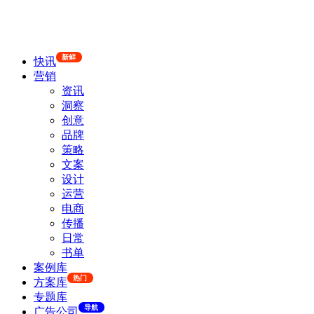
新鲜
快讯
营销
资讯
洞察
创意
品牌
策略
文案
设计
运营
电商
传播
日常
书单
案例库
热门
方案库
专题库
导航
广告公司