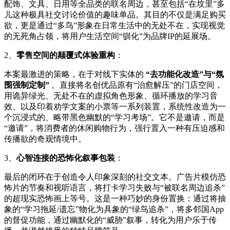
配饰、文具、日用等全品类的联名周边，甚至包括“在坟里”多
儿这种极具社交讨论价值的趣味单品。其目的不仅是满足购买
欲，更是通过“多鸟”形象在日常生活中的无处不在，实现视觉
的无死角占领，将用户生活空间“驯化”为品牌IP的延展场。
‌2、
零售空间的颠覆式体验重构
‌：
本案最激进的策略，在于对线下实体的 ‌
“去功能化改造”与“氛
围强制定制”
‌ 。直接将名创优品原有“治愈解压”的门店空间，
用诡异绿光、无处不在的虚拟角色形象、循环播放的学习音
效、以及印着劝学文案的小票等一系列装置，系统性改造为一
个沉浸式的、略带黑色幽默的“学习考场”。它不是邀请，而是
“邀请”，将消费者的休闲购物行为，强行置入一种有压迫感和
传播欲的奇观情境中。
‌3、
心智连接的恐怖化叙事包装
‌：
最后的闭环在于创造令人印象深刻的社交文本。广告片模仿恐
怖片的节奏和视听语言，将打卡学习失败与“被联名周边追杀”
的超现实恐怖画上等号。这是一种巧妙的身份置换：通过将抽
象的“学习拖延/遗忘”物化为具象的“绿鸟追杀”，将多邻国App
的督促功能，通过幽默化的“威胁”叙事，转化为用户乐于传