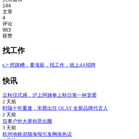
144
文章
4
评论
963
获赞
找工作
👉
想跳槽，要涨薪，找工作，就上4A招聘
快讯
立秋仪式感，沪上阿姨奉上秋日第一杯宠爱
2 天前
时隔十年重逢，宋茜出任 OLAY 全新品牌代言人
2 天前
百事户外大屏创意出圈
3 天前
杭州地铁泥猫海报引发网络热议