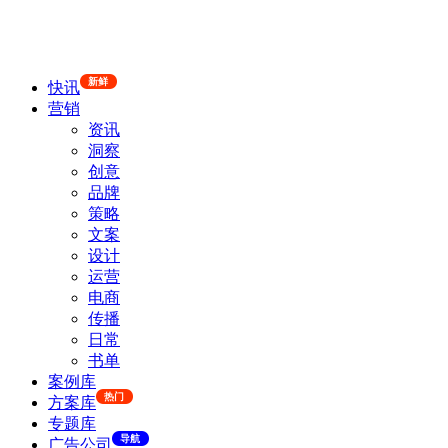
新鲜
快讯
营销
资讯
洞察
创意
品牌
策略
文案
设计
运营
电商
传播
日常
书单
案例库
热门
方案库
专题库
导航
广告公司