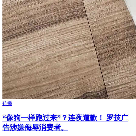
传播
“像狗一样跑过来”？连夜道歉！ 罗技广
告涉嫌侮辱消费者。