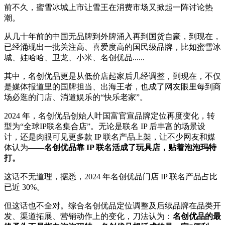
前不久，蜜雪冰城上市让雪王在消费市场又掀起一阵讨论热
潮。
从几十年前的中国无品牌到外牌涌入再到国货自豪，到现在，
已经涌现出一批关注高、喜爱度高的国民级品牌，比如蜜雪冰
城、娃哈哈、卫龙、小米、名创优品......
其中，名创优品更是从低价店起家后几经调整，到现在，不仅
是媒体报道里的国牌担当、出海王者，也成了网友眼里每到商
场必逛的门店、消遣娱乐的“快乐老家”。
2024 年，名创优品创始人叶国富官宣品牌定位再度变化，转
型为“全球IP联名集合店”。无论是联名 IP 后丰富的场景设
计，还是肉眼可见更多款 IP 联名产品上架，让不少网友和媒
体认为
——名创优品靠 IP 联名活成了玩具店，贴着泡泡玛特
打。
这话不无道理，据悉，2024 年名创优品门店 IP 联名产品占比
已近 30%。
但这话也不全对。综合名创优品定位调整及后续品牌在品类开
发、渠道拓展、营销动作上的变化，刀法认为：
名创优品的最