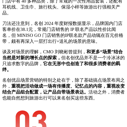
门店中有 40 多种品类，除了常规的一次性用品套装，还配有
耳机线、卫生巾、旅行枕头、保湿小样等旅游出行强相关产
品。
刀法还注意到，名创 2024 年度财报数据显示，品牌国内门店
客单价在38.1元，常规门店销售的 IP 联名产品以性价比闻
名，但 MINISO GO 门店销售的IP联名款产品动辄在百元价格
带，颇有再深入一层打出行+送礼的场景的意味。
谈及对场景的理解，CMO 刘晓彬曾提到，
和更多“场景”结合
当然是对新的增长点的探索，
但名创优品并不是一个冷冰冰的
只追求数字的品牌，
它在无形中也创造了和很多消费者的羁
绊。
名创优品场景营销的特别之处在于，除了基础搞点场景布局之
外，
重视把活动做成一场有传播度、记忆点的内容，重视改变
结合产品组合配置，让产品自带场景表达。
活动之外，消费者
也能自然想到旅游出行可以来名创买这些东西。