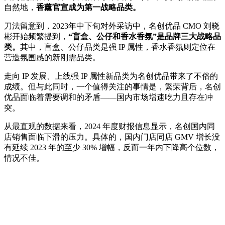
自然地，
香薰官宣成为第一战略品类。
刀法留意到，2023年中下旬对外采访中，名创优品 CMO 刘晓
彬开始频繁提到，
“盲盒、公仔和香水香氛”是品牌三大战略品
类。
其中，盲盒、公仔品类是强 IP 属性，香水香氛则定位在
营造氛围感的新刚需品类。
走向 IP 发展、上线强 IP 属性新品类为名创优品带来了不俗的
成绩。但与此同时，一个值得关注的事情是，繁荣背后，名创
优品面临着需要调和的矛盾——国内市场增速吃力且存在冲
突。
从最直观的数据来看，2024 年度财报信息显示，名创国内同
店销售面临下滑的压力。具体的，国内门店同店 GMV 增长没
有延续 2023 年的至少 30% 增幅，反而一年内下降高个位数，
情况不佳。