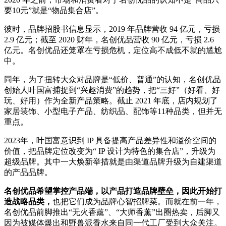
要10元”就是“物品集合店”。
彼时，品牌招股书信息显示，2019 年品牌营收 94 亿元，亏损
2.9 亿元；截至 2020 财年，名创优品营收 90 亿元，亏损 2.6
亿元。名创优品还笼罩在亏损危机，定位高不成低不就的尴尬
中。
同年，为了扭转大众对品牌是“低价、普通”的认知，名创优品
创始人叶国富捕捉到“兴趣消费”的趋势，把“三好”（好看、好
玩、好用）作为全新产品策略。截止 2021 年底，店内规划了
家居装饰、小型电子产品、纺织品、配饰等11种品类，但并无
重点。
2023年，叶国富意识到 IP 具备提高产品差异性和溢价空间的
价值，把品牌定位改变为“ IP 设计为特色的集合店”，升级为
超级品牌。其中一大焕新举措就是由渠道品牌升级为自建渠道
的产品品牌。
名创优品希望掌控产品端，以产品打造品牌壁垒，因此开始打
造战略品类
，
也把它们成为品牌心智招牌菜。而就在前一年，
名创优品前脚推出“无火香薰”、“大师香薰”出圈热卖，后脚又
因为被媒体爆出和野兽派香水来自同一代工厂受到大众关注。