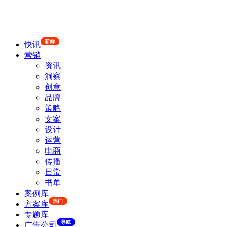
新鲜
快讯
营销
资讯
洞察
创意
品牌
策略
文案
设计
运营
电商
传播
日常
书单
案例库
热门
方案库
专题库
导航
广告公司