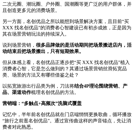
二次元圈、潮玩圈、户外圈、国潮圈等更广泛的用户群体，并
且创造更多元的消费场景。
另一方面，名创优品之所以能想到场景解决方案，且目前“买
XXX 找名创优品”的消费者心智建设已有初步成效，正是因为
其在场景营销玩法的持续深入。
说到场景营销，
很多品牌做的是活动期间把场景搬进店内，活
动结束后把场景搬出，只有短期效果。
但从体感上看，名创优品正逐步把“买 XXX 找名创优品”植入
消费者心智，它是怎么做到的？其通过场景营销丝滑拓宽品
类、场景的方法又有哪些借鉴之处？
以拓宽旅游出行品类为例，刀法将
结合4P理论围绕营销、产
品、渠道动作
梳理名创优品的方法。
营销端：“多触点+高频次”洗脑式覆盖
记忆中，半年前名创优品就在门店端悄悄更换歌曲，循环播放
“旅行之前逛名创优品”。通过宣传曲这样的声音锚点，先让消
费者对此熟悉。