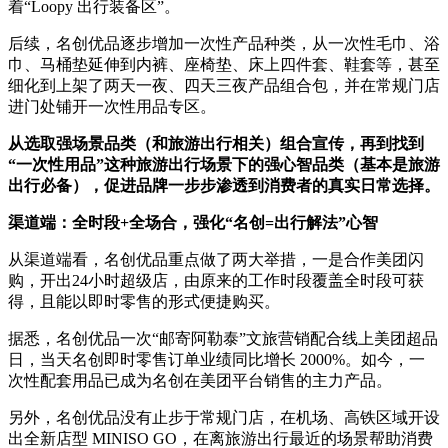
着“Loopy 出行装备区”。
后续，名创优品逐步增加一次性产品种类，从一次性毛巾、浴
巾、马桶垫延伸到内裤、座椅垫、床上四件套、鞋套等，甚至
细化到上架了两天一夜、四天三夜产品组合包，并在常规门店
进门处铺开一次性用品专区。
从选取强场景品类（和旅游出行相关）组合宣传，再到找到
“一次性用品”这种旅游出行场景下的强心智品类（基本是旅游
出行必备），促进品牌一步步渗透到消费者的真实日常选择。
渠道端：全时段+全场合，强化“名创=出行解法”心智
从渠道端看，名创优品重点做了两大举措，一是合作美团闪
购，开出24小时超级店，由原来的工作时段覆盖全时段可获
得，且能以即时零售的形式便捷购买。
据悉，名创优品一次“邮寄阿勒泰”文旅营销配合线上美团超品
日，当天名创即时零售订单业绩同比增长 2000%。如今，一
次性配套用品已成为名创在美团平台销售的主力产品。
另外，名创优品没有止步于常规门店，在机场、高铁区域开设
出全新店型 MINISO GO，在离旅游出行最近的场景帮助消费