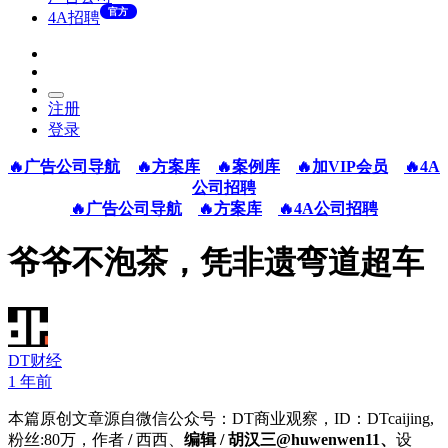
官方
4A招聘
注册
登录
🔥广告公司导航
🔥方案库
🔥案例库
🔥加VIP会员
🔥4A
公司招聘
🔥广告公司导航
🔥方案库
🔥4A公司招聘
爷爷不泡茶，凭非遗弯道超车
DT财经
1 年前
本篇原创文章源自微信公众号：DT商业观察，ID：DTcaijing,
粉丝:80万，作者
/
西西、
编辑 / 胡汉三@huwenwen11、
设