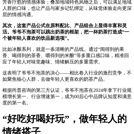
芳香疗愈的情感体验；叠加地域特色风物之后，可以满足地域
人群的口味，也让产品与家乡记忆绑定，从味觉体验走向更深
层的情感沟通。
其次，这套产品公式在原料配比、产品组合上显得丰富和灵
活。爷爷不泡茶可以跳出奶茶的框架，把一杯奶茶打造成“一
个被年轻人喜欢的饮品新选项”。
比如冰酿系列，就是一条清晰的产品线。通过“闻得到的果
香、喝得到的茶香、嚼得到的米酿”等多重口感口味，精准回
应了年轻人对味觉趣味、情绪解压的多重需求。
这表明了爷爷不泡茶的决心——相比卷入行业的激烈竞争，不
如聚焦核心人群，去做年轻人更喜欢的奶茶产品。
根据尚普咨询的第三方认证，爷爷不泡茶在2024年拿下行业规
模增长第一、行业增速第一，成为00后心中品牌认知度和满意
度的第一名。
“好吃好喝好玩”，做年轻人的
情绪搭子