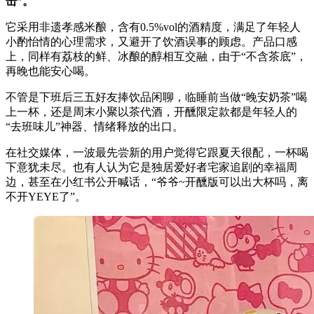
击”。
它采用非遗孝感米酿，含有0.5%vol的酒精度，满足了年轻人
小酌怡情的心理需求，又避开了饮酒误事的顾虑。产品口感
上，同样有荔枝的鲜、冰酿的醇相互交融，由于“不含茶底”，
再晚也能安心喝。
不管是下班后三五好友捧饮品闲聊，临睡前当做“晚安奶茶”喝
上一杯，还是周末小聚以茶代酒，开醺限定款都是年轻人的
“去班味儿”神器、情绪释放的出口。
在社交媒体，一波最先尝新的用户觉得它跟夏天很配，一杯喝
下意犹未尽。也有人认为它是独居爱好者宅家追剧的幸福周
边，甚至在小红书公开喊话，“爷爷~开醺版可以出大杯吗，离
不开YEYE了”。