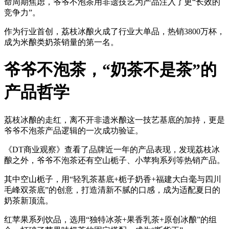
命周期焦虑，爷爷不泡茶用非遗技艺为产品注入了更“长效的
竞争力”。
作为行业首创，荔枝冰酿火成了行业大单品，热销3800万杯，
成为米酿类奶茶销量的第一名。
爷爷不泡茶，“奶茶不是茶”的
产品哲学
荔枝冰酿的走红，离不开非遗米酿这一技艺基底的加持，更是
爷爷不泡茶产品逻辑的一次成功验证。
《DT商业观察》查看了品牌近一年的产品表现，发现荔枝冰
酿之外，爷爷不泡茶还有空山栀子、小苹狗系列等热销产品。
其中空山栀子，用“轻乳茶基底+栀子奶香+福建大白毫与四川
毛峰双茶底”的创意，打造清新不腻的口感，成为适配夏日的
奶茶新顶流。
红苹果系列饮品，选用“独特冰茶+果香乳茶+原创冰酿”的组