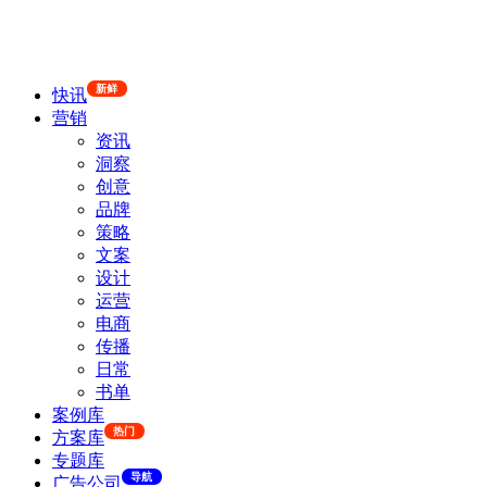
新鲜
快讯
营销
资讯
洞察
创意
品牌
策略
文案
设计
运营
电商
传播
日常
书单
案例库
热门
方案库
专题库
导航
广告公司