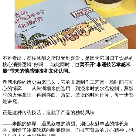
不难看出，荔枝冰酿之所以受到喜爱，是因为它回归了饮品的
核心消费逻辑“好喝”，与此同时，也
离不开“非遗技艺孝感米
酿”带来的情感链接和文化认同。
孝感米酿的历史由来已久，它的非遗制作工艺是一场时间与匠
心的博弈——从朱湖糯米的选用，到浸米时的水温控制，蒸饭
时的火候拿捏，再到拌曲、落缸、装坛的时间计算，每一步都
是讲究。
正是这种传统技艺，造就了产品的独特风味
——米酿的醇厚，遇见荔枝的清甜、潮汕花魁单丛的绵长茶
香，制造了冰凉软糯的咀嚼惊喜。而技艺背后的匠心精神，也