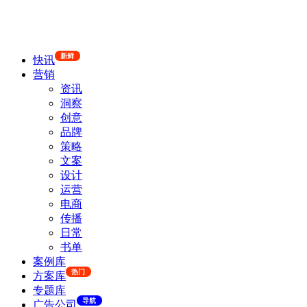
新鲜
快讯
营销
资讯
洞察
创意
品牌
策略
文案
设计
运营
电商
传播
日常
书单
案例库
热门
方案库
专题库
导航
广告公司