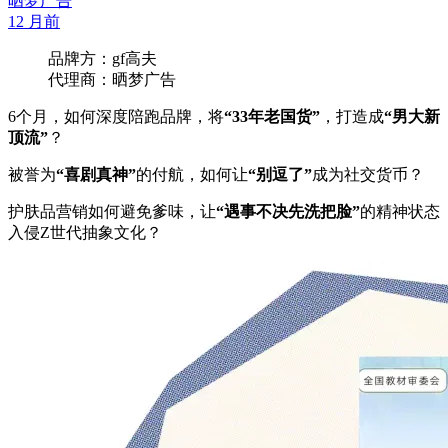
晒梦广告
12 月前
品牌方：gf高夫
代理商：晒梦广告
6个月，如何深度陪跑品牌，将
“33年老国货”
，打造成
“男大新
顶流”
？
被誉为
“喜剧真神”
的付航，如何让
“别逗了”
成为社交货币？
护肤品营销如何避免爹味，让
“遇事不决先洗把脸”
的精神状态
入侵Z世代抽象文化？