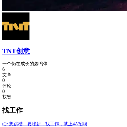
TNT创意
⼀个仍在成⻓的轰鸣体
6
文章
0
评论
0
获赞
找工作
👉
想跳槽，要涨薪，找工作，就上4A招聘