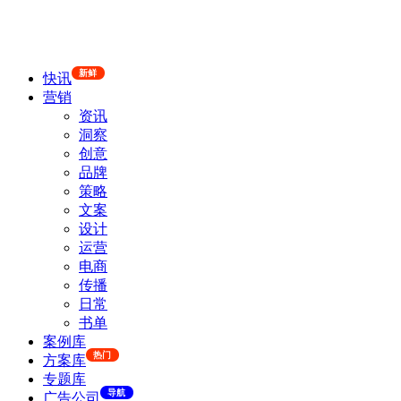
新鲜
快讯
营销
资讯
洞察
创意
品牌
策略
文案
设计
运营
电商
传播
日常
书单
案例库
热门
方案库
专题库
导航
广告公司