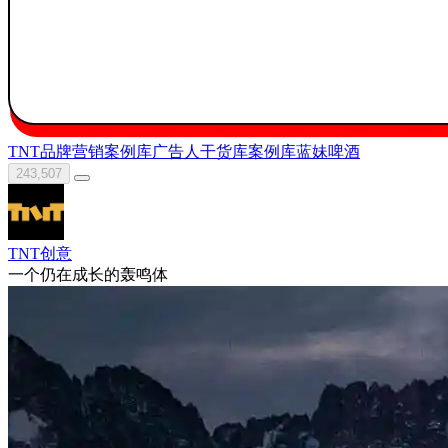
TNT
品牌营销案例库
广告人干货库
案例库
蓝妹啤酒
243,507
TNT创意
⼀个仍在成⻓的轰鸣体