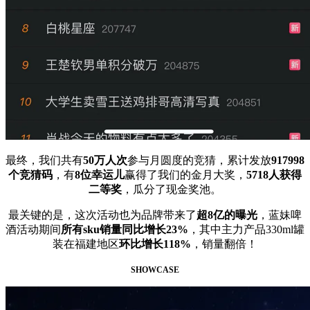
最终，我们共有
50万人次
参与月圆度的竞猜，累计发放
917998
个竞猜码
，有
8位幸运儿
赢得了我们的金月大奖，
5718人获得
二等奖
，瓜分了现金奖池。
最关键的是，这次活动也为品牌带来了
超8亿的曝光
，蓝妹啤
酒活动期间
所有sku销量同比增长23%
，其中主力产品330ml罐
装在福建地区
环比增长118%
，销量翻倍！
SHOWCASE