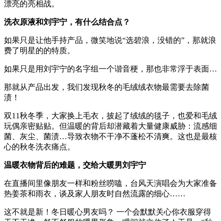
漂亮的亮相战。
洗衣原液和刘宇宁，有什么结合点？
如果只是让他手持产品，微笑地说“选碧浪，没错的”，那就浪
费了明星的的特质。
如果只是用刘宇宁的名字组一个谐音梗，那也非常浮于表面…
那就从产品出发，我们发现秋冬的毛绒绒衣物最需要去除菌
渍！
双11秋冬季，大家换上毛衣，披起了绒绒的毯子，也爱和毛绒
玩偶亲密贴贴。但温暖的背后却潜藏着大量健康威胁：流感细
菌、灰尘、菌渍…导致衣物不干净不蓬松不清爽。这也是最核
心的秋冬洗衣痛点。
温暖衣物背后的难题，交给大暖男刘宇宁
在直播间里像朋友一样和粉丝唠嗑，台风天演唱会为大家准备
热姜茶和雨衣，谈及家人朋友时自然流露的细心……
这不就是新！冬日暖心男友吗？ 一个会默默关心你衣服穿得