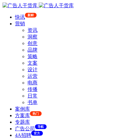
新鲜
快讯
营销
资讯
洞察
创意
品牌
策略
文案
设计
运营
电商
传播
日常
书单
案例库
热门
方案库
专题库
导航
广告公司
官方
4A招聘