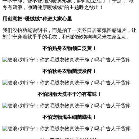
干不干净、舒不舒服的暖男形象，瞬间就立住了！于是，“秋
冬有碧浪，净菌健康暖绒绒”的主题呼之欲出！
用创意把“暖绒绒”种进大家心里
我们没拍功能说明书，而是拍了一支冬日居家氛围感短片，让
刘宇宁穿着软乎乎的毛衣，和他的宠物狗狗呆米在家互动。
不怕贴身衣物领口泛黄！
不怕秋冬衣物菌渍发酵！
不怕阴雨天洗不干净有霉味！
不怕宠物滋生细菌螨虫！