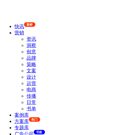
新鲜
快讯
营销
资讯
洞察
创意
品牌
策略
文案
设计
运营
电商
传播
日常
书单
案例库
热门
方案库
专题库
导航
广告公司