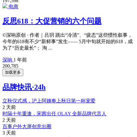
197,598
电商
反思618：大促营销的六个问题
©️深响原创 · 作者｜吕玥 跳出“冷清”、“疲态”这些惯性叙事，
今年的618有不少“新鲜事”发生—— 5月中旬就开始的618，成
为了“历史最长”； 淘 ...
深响
1 年前
200,785
加载更多
品牌快讯·24h
立秋仪式感，沪上阿姨奉上秋日第一杯宠爱
2 天前
时隔十年重逢，宋茜出任 OLAY 全新品牌代言人
2 天前
百事户外大屏创意出圈
3 天前