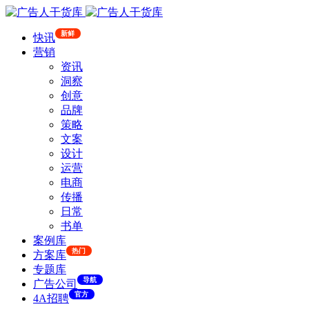
新鲜
快讯
营销
资讯
洞察
创意
品牌
策略
文案
设计
运营
电商
传播
日常
书单
案例库
热门
方案库
专题库
导航
广告公司
官方
4A招聘