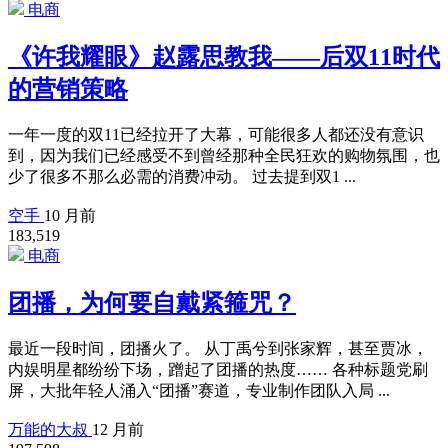
电商
《许我耀眼》赵露思教我——后双11时代
的营销策略
一年一度的双11已经拉开了大幕，可能很多人都还没有意识
到，因为我们已经感受不到曾经那种全民狂欢的购物氛围，也
少了很多不那么必需的消费冲动。 过去提到双1 ...
空手
10 月前
183,519
电商
团播，为何要自戴紧箍咒？
最近一段时间，团播火了。 从丁禹兮到张家辉，甚至贾冰，
内娱明星都纷纷下场，蹭起了团播的热度…… 各种标题党刷
屏，大批年轻人涌入“团播”赛道，专业制作团队入局 ...
万能的大叔
12 月前