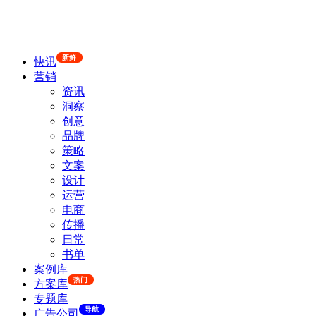
新鲜
快讯
营销
资讯
洞察
创意
品牌
策略
文案
设计
运营
电商
传播
日常
书单
案例库
热门
方案库
专题库
导航
广告公司