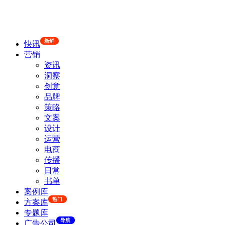
新鲜
快讯
营销
资讯
洞察
创意
品牌
策略
文案
设计
运营
电商
传播
日常
书单
案例库
热门
方案库
专题库
导航
广告公司