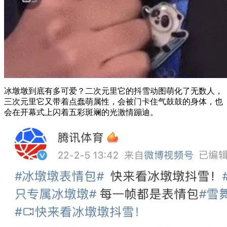
冰墩墩到底有多可爱？二次元里它的抖雪动图萌化了无数人，
三次元里它又带着点蠢萌属性，会被门卡住气鼓鼓的身体，也
会在开幕式上闪着五彩斑斓的光激情蹦迪。