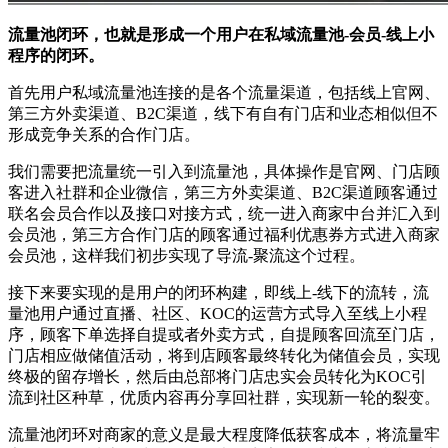
流量池闭环，也就是形成一个用户在私域流量池-会员-线上小
程序的闭环。
首先用户私域流量池连接的是各个流量渠道，包括线上官网、
第三方外卖渠道、B2C渠道，线下有自有门店和业态相似但不
形成竞争关系的合作门店。
我们需要把流量统一引入到流量池，具体操作是官网、门店顾
客进入社群和企业微信，第三方外卖渠道、B2C渠道顾客通过
联名会员合作以及接口对接方式，统一进入商家中台并汇入到
会员池，第三方合作门店的顾客通过福利优惠券方式进入商家
会员池，这样我们初步实现了导流-聚流这个过程。
接下来要实现的是用户的闭环构建，即线上-线下的流转，流
量池用户通过直播、社区、KOC的运营方式导入至线上小程
序，顾客下单选择自提或者外卖方式，自提顾客回流至门店，
门店相应做储值活动，将到店顾客最终转化为储值会员，实现
终极的留存增长，然后由总部将门店忠实会员转化为KOC引
流到社区种草，优质内容再分享回社群，实现新一轮的裂变。
流量池闭环对商家的意义是最大程度降低获客成本，将流量牢