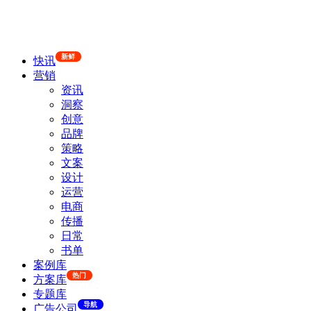
新鲜
快讯
营销
资讯
洞察
创意
品牌
策略
文案
设计
运营
电商
传播
日常
书单
案例库
热门
方案库
专题库
导航
广告公司