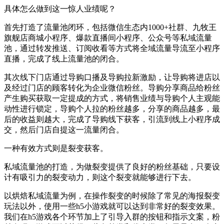
具体怎么做到这一惊人业绩呢？
首先打造了流量池闭环，包括微信生态内1000+社群、九牧王
旗舰店商城小程序、爆款直播间小程序、公众号等私域流量
池，通过转发推送、订阅收看等方式将全域流量导流至小程序
直播，完成了线上流量池的闭合。
其次线下门店通过导购口播及导购拉新激励，让导购将进店以
及经过门店的顾客转化为企业微信粉丝。导购分享商品给粉丝
产生购买获取一定提成的方式，将销售业绩与导购个人主观能
动性进行锁定，导购个人拉的粉丝越多，分享的商品越多，最
后的收益则越大，完成了导购线下获客，引流到线上小程序成
交，然后门店自提这一流量闭合。
一种有效方式则是裂变获客。
私域流量池的打造，为做裂变提供了良好的粉丝基础，只要设
计有吸引力的裂变动力，则这个裂变就能够进行下去。
以烘焙私域流量为例，在操作裂变的时候除了常见的海报裂变
玩法以外，使用一些h5小游戏就可以达到非常好的裂变效果。
我们在h5游戏各个环节加上了引导入群的按钮和指示文案，粉