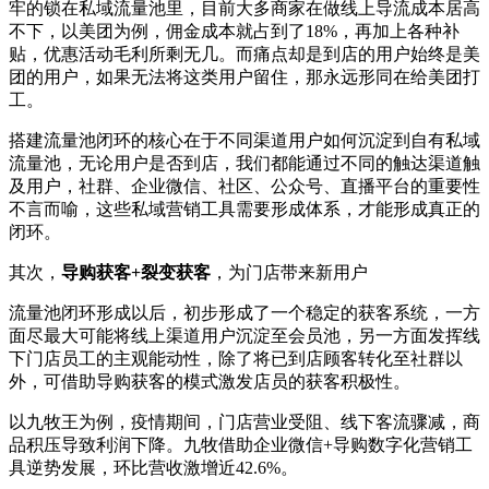
牢的锁在私域流量池里，目前大多商家在做线上导流成本居高
不下，以美团为例，佣金成本就占到了18%，再加上各种补
贴，优惠活动毛利所剩无几。而痛点却是到店的用户始终是美
团的用户，如果无法将这类用户留住，那永远形同在给美团打
工。
搭建流量池闭环的核心在于不同渠道用户如何沉淀到自有私域
流量池，无论用户是否到店，我们都能通过不同的触达渠道触
及用户，社群、企业微信、社区、公众号、直播平台的重要性
不言而喻，这些私域营销工具需要形成体系，才能形成真正的
闭环。
其次，
导购获客+裂变获客
，为门店带来新用户
流量池闭环形成以后，初步形成了一个稳定的获客系统，一方
面尽最大可能将线上渠道用户沉淀至会员池，另一方面发挥线
下门店员工的主观能动性，除了将已到店顾客转化至社群以
外，可借助导购获客的模式激发店员的获客积极性。
以九牧王为例，疫情期间，门店营业受阻、线下客流骤减，商
品积压导致利润下降。九牧借助企业微信+导购数字化营销工
具逆势发展，环比营收激增近42.6%。