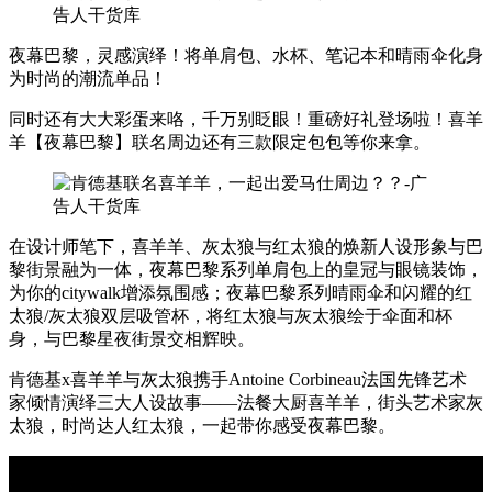
夜幕巴黎，灵感演绎！将单肩包、水杯、笔记本和晴雨伞化身
为时尚的潮流单品！
同时还有大大彩蛋来咯，千万别眨眼！重磅好礼登场啦！喜羊
羊【夜幕巴黎】联名周边还有三款限定包包等你来拿。
在设计师笔下，喜羊羊、灰太狼与红太狼的焕新人设形象与巴
黎街景融为一体，夜幕巴黎系列单肩包上的皇冠与眼镜装饰，
为你的citywalk增添氛围感；夜幕巴黎系列晴雨伞和闪耀的红
太狼/灰太狼双层吸管杯，将红太狼与灰太狼绘于伞面和杯
身，与巴黎星夜街景交相辉映。
肯德基x喜羊羊与灰太狼携手Antoine Corbineau法国先锋艺术
家倾情演绎三大人设故事——法餐大厨喜羊羊，街头艺术家灰
太狼，时尚达人红太狼，一起带你感受夜幕巴黎。