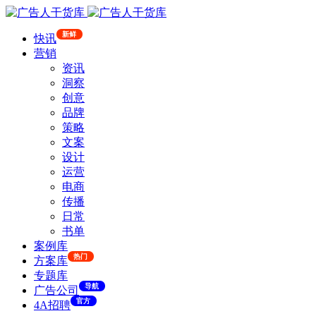
新鲜
快讯
营销
资讯
洞察
创意
品牌
策略
文案
设计
运营
电商
传播
日常
书单
案例库
热门
方案库
专题库
导航
广告公司
官方
4A招聘