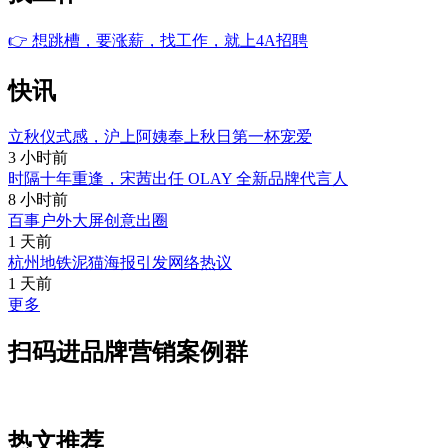
👉
想跳槽，要涨薪，找工作，就上4A招聘
快讯
立秋仪式感，沪上阿姨奉上秋日第一杯宠爱
3 小时前
时隔十年重逢，宋茜出任 OLAY 全新品牌代言人
8 小时前
百事户外大屏创意出圈
1 天前
杭州地铁泥猫海报引发网络热议
1 天前
更多
扫码进品牌营销案例群
热文推荐