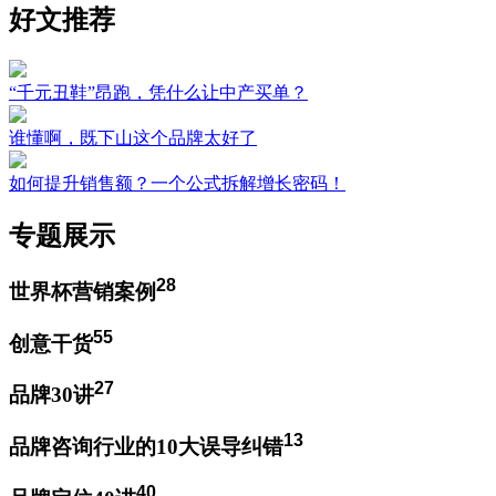
好文推荐
“千元丑鞋”昂跑，凭什么让中产买单？
谁懂啊，既下山这个品牌太好了
如何提升销售额？一个公式拆解增长密码！
专题展示
28
世界杯营销案例
55
创意干货
27
品牌30讲
13
品牌咨询行业的10大误导纠错
40