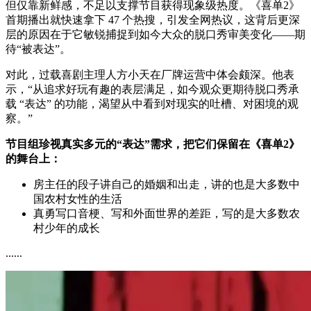
但仅靠新鲜感，不足以支撑节目获得现象级热度。《喜单2》
首期播出就快速拿下 47 个热搜，引发全网热议，这背后更深
层的原因在于它敏锐捕捉到如今大众的脱口秀审美变化——期
待“被表达”。
对此，过载喜剧主理人方小天在厂牌运营中体会颇深。他表
示，“从追求好玩有趣的表层满足，如今观众更期待脱口秀承
载 “表达” 的功能，渴望从中看到对现实的吐槽、对困境的观
察。”
节目组珍视真实多元的“表达”需求，把它们保留在《喜单2》
的舞台上：
房主任的段子讲自己的婚姻和出走，讲的也是大多数中
国农村女性的生活
真勇写口音梗、写和外面世界的差距，写的是大多数农
村少年的成长
......