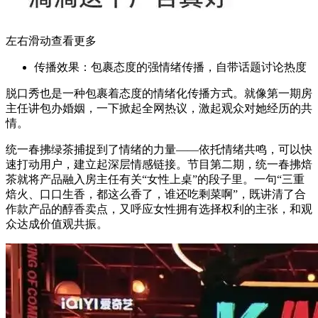
左右滑动查看更多
传播效果：包裹态度的强情绪传播，自带话题讨论热度
脱口秀也是一种包裹着态度的情绪化传播方式。就像第一期房
主任讲包办婚姻，一下掀起全网热议，激起观众对她经历的共
情。
统一春拂绿茶捕捉到了情绪的力量——依托情绪共鸣，可以快
速打动用户，建立起深层情感链接。节目第二期，统一春拂焙
茶就将产品融入房主任有关“女性上桌”的段子里。一句“三重
焙火、口口生香，都这么香了，谁还吃剩菜啊”，既讲清了合
作款产品的醇香卖点，又呼应女性拥有选择权利的主张，和观
众达成价值观共振。