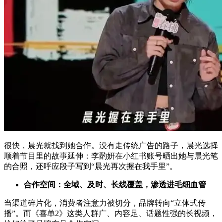
很快，晨光就找到她合作。没有走传统广告的路子，晨光选择
顺着节目里的故事延伸：李酌妍在小红书账号晒出她与晨光笔
的合照，还呼应段子写到“晨光再次握在我手里”。
合作空间：全域、及时、长线覆盖，渗透进毛细血管
当渠道碎片化，消费者注意力被切分，品牌转向“立体式传
播”。而《喜单2》这类人群广、内容足、话题性强的长视频，