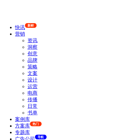
新鲜
快讯
营销
资讯
洞察
创意
品牌
策略
文案
设计
运营
电商
传播
日常
书单
案例库
热门
方案库
专题库
导航
广告公司