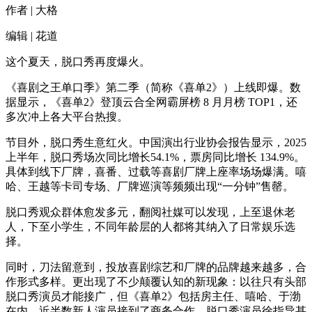
作者 | 大格
编辑 | 花道
这个夏天，脱口秀再度爆火。
《喜剧之王单口季》第二季（简称《喜单2》）上线即爆。数
据显示，《喜单2》登顶云合全网霸屏榜 8 月月榜 TOP1，还
多次冲上各大平台热搜。
节目外，脱口秀生意红火。中国演出行业协会报告显示，2025
上半年，脱口秀场次同比增长54.1%，票房同比增长 134.9%。
具体到线下厂牌，喜番、过载等喜剧厂牌上座率场场爆满。嘻
哈、王越等卡司专场、厂牌巡演等频频出现“一分钟”售罄。
脱口秀观众群体愈发多元，翻阅社媒可以发现，上至退休老
人，下至小学生，不同年龄层的人都将其纳入了日常娱乐选
择。
同时，刀法留意到，投放喜剧综艺和厂牌的品牌越来越多，合
作形式多样。更出现了不少颠覆认知的新现象：以往只有头部
脱口秀演员才能接广，但《喜单2》包括房主任、嘻哈、于渤
在内，近半数新人演员接到了商务合作。脱口秀演员徐指导甚