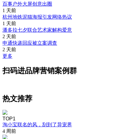
百事户外大屏创意出圈
1 天前
杭州地铁泥猫海报引发网络热议
1 天前
潘多拉七夕联合艺术家解构爱意
2 天前
申通快递回应被立案调查
2 天前
更多
扫码进品牌营销案例群
热文推荐
TOP1
淘小宝联名的风，刮到了异宠界
4 周前