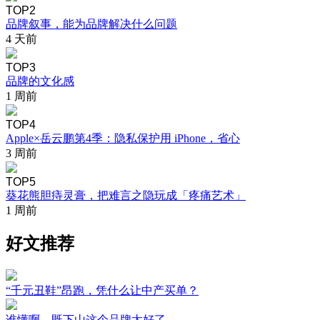
TOP2
品牌叙事，能为品牌解决什么问题
4 天前
TOP3
品牌的文化感
1 周前
TOP4
Apple×岳云鹏第4季：隐私保护用 iPhone，省心
3 周前
TOP5
葵花熊胆痔灵膏，把难言之隐玩成「疼痛艺术」
1 周前
好文推荐
“千元丑鞋”昂跑，凭什么让中产买单？
谁懂啊，既下山这个品牌太好了