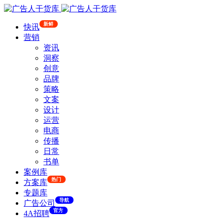
新鲜
快讯
营销
资讯
洞察
创意
品牌
策略
文案
设计
运营
电商
传播
日常
书单
案例库
热门
方案库
专题库
导航
广告公司
官方
4A招聘