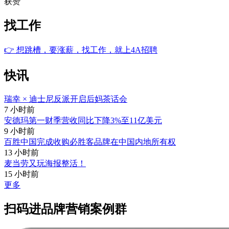
获赞
找工作
👉
想跳槽，要涨薪，找工作，就上4A招聘
快讯
瑞幸 × 迪士尼反派开启后妈茶话会
7 小时前
安德玛第一财季营收同比下降3%至11亿美元
9 小时前
百胜中国完成收购必胜客品牌在中国内地所有权
13 小时前
麦当劳又玩海报整活！
15 小时前
更多
扫码进品牌营销案例群