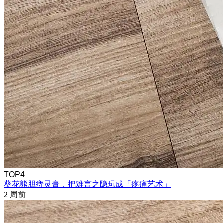
TOP4
葵花熊胆痔灵膏，把难言之隐玩成「疼痛艺术」
2 周前