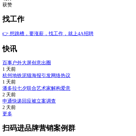
获赞
找工作
👉
想跳槽，要涨薪，找工作，就上4A招聘
快讯
百事户外大屏创意出圈
1 天前
杭州地铁泥猫海报引发网络热议
1 天前
潘多拉七夕联合艺术家解构爱意
2 天前
申通快递回应被立案调查
2 天前
更多
扫码进品牌营销案例群