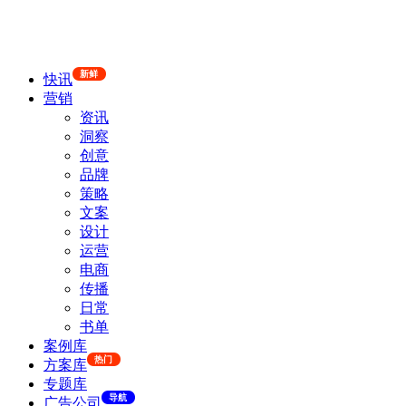
新鲜
快讯
营销
资讯
洞察
创意
品牌
策略
文案
设计
运营
电商
传播
日常
书单
案例库
热门
方案库
专题库
导航
广告公司