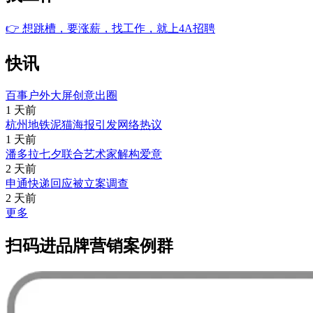
👉
想跳槽，要涨薪，找工作，就上4A招聘
快讯
百事户外大屏创意出圈
1 天前
杭州地铁泥猫海报引发网络热议
1 天前
潘多拉七夕联合艺术家解构爱意
2 天前
申通快递回应被立案调查
2 天前
更多
扫码进品牌营销案例群