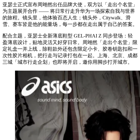
亚瑟士正式宣布周翊然出任品牌大使，双方以「走出个名堂」
为主题展开合作 —— 将日常行走升华为一场探索自我与世界
的旅程。镜头里，他体验百态人生；镜头外，Citywalk、滑
雪、赛车皆是他的能量场，每一步都在走出属于自己的答案。
配合主题，亚瑟士全新薄底鞋型 GEL-PHAI Z 同步登场：轻
盈薄底设计，贴地灵活又好穿日常。周翊然「走出个名堂」限
定礼盒一并上线，除鞋款外还包含限定小卡、胶卷钥匙扣和一
次性胶片相机，把行走与记录打包在一起。上海、北京、成都
三城「城市行走企划」也即将开启，邀你用脚步打开城市。