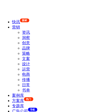
新鲜
快讯
营销
资讯
洞察
创意
品牌
策略
文案
设计
运营
电商
传播
日常
书单
案例库
热门
方案库
专题库
导航
广告公司