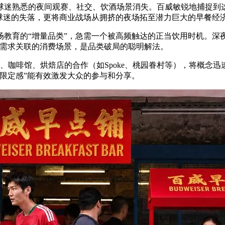
球迷熟悉的夜间观赛、社交、饮酒场景消失。百威敏锐地捕捉到这
球迷的失落，更将商业战场从拥挤的夜场拓至潜力巨大的早餐经
场教育的“增量品类”，急需一个被高频触达的正当饮用时机。深
强需求关联的消费场景，是品类破局的聪明解法。
家酒吧、咖啡馆、烘焙店的合作（如Spoke、桃园眷村等），将概
限定感”能有效激发大众的参与和分享。