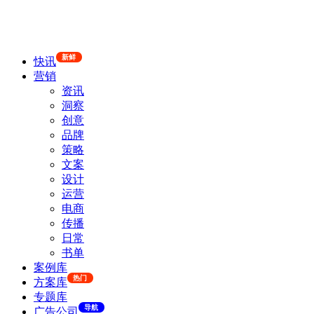
新鲜
快讯
营销
资讯
洞察
创意
品牌
策略
文案
设计
运营
电商
传播
日常
书单
案例库
热门
方案库
专题库
导航
广告公司