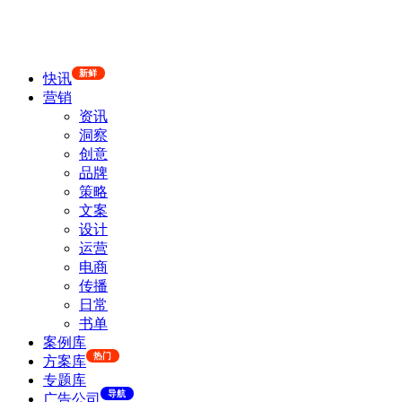
新鲜
快讯
营销
资讯
洞察
创意
品牌
策略
文案
设计
运营
电商
传播
日常
书单
案例库
热门
方案库
专题库
导航
广告公司