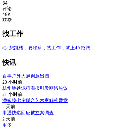
34
评论
49K
获赞
找工作
👉
想跳槽，要涨薪，找工作，就上4A招聘
快讯
百事户外大屏创意出圈
20 小时前
杭州地铁泥猫海报引发网络热议
21 小时前
潘多拉七夕联合艺术家解构爱意
2 天前
申通快递回应被立案调查
2 天前
更多