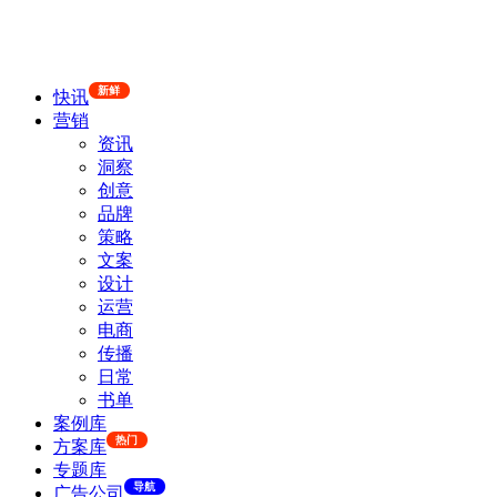
新鲜
快讯
营销
资讯
洞察
创意
品牌
策略
文案
设计
运营
电商
传播
日常
书单
案例库
热门
方案库
专题库
导航
广告公司