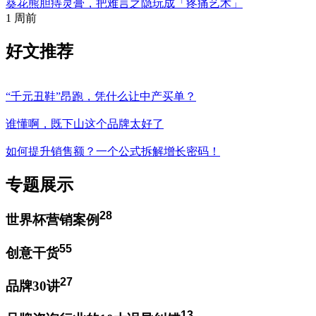
葵花熊胆痔灵膏，把难言之隐玩成「疼痛艺术」
1 周前
好文推荐
“千元丑鞋”昂跑，凭什么让中产买单？
谁懂啊，既下山这个品牌太好了
如何提升销售额？一个公式拆解增长密码！
专题展示
28
世界杯营销案例
55
创意干货
27
品牌30讲
13