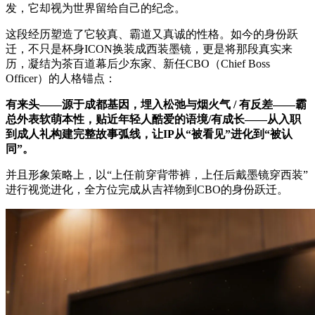
发，它却视为世界留给自己的纪念。
这段经历塑造了它较真、霸道又真诚的性格。如今的身份跃
迁，不只是杯身ICON换装成西装墨镜，更是将那段真实来
历，凝结为茶百道幕后少东家、新任CBO（Chief Boss
Officer）的人格锚点：
有来头——源于成都基因，埋入松弛与烟火气 / 有反差——霸
总外表软萌本性，贴近年轻人酷爱的语境/有成长——从入职
到成人礼构建完整故事弧线，让IP从“被看见”进化到“被认
同”。
并且形象策略上，以“上任前穿背带裤，上任后戴墨镜穿西装”
进行视觉进化，全方位完成从吉祥物到CBO的身份跃迁。