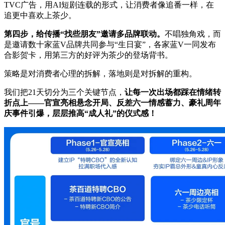
TVC广告，用AI短剧连载的形式，让消费者像追番一样，在
追更中喜欢上茶少。
第四步，给传播“找些朋友”邀请多品牌联动。
不唱独角戏，而
是邀请数十家蓝V品牌共同参与“生日宴”，各家蓝V一同发布
合影贺卡，用第三方的好评为茶少的登场背书。
策略是对消费者心理的拆解，落地则是对拆解的重构。
我们把21天切分为三个关键节点，
让每一次出场都踩在情绪转
折点上——官宣亮相悬念开局、反差六一情感蓄力、豪礼周年
庆事件引爆，层层推高“成人礼”的仪式感！