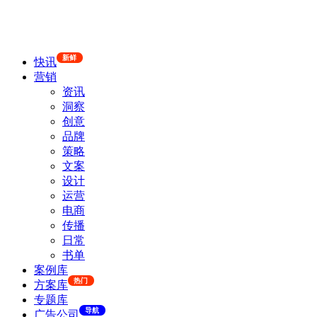
新鲜
快讯
营销
资讯
洞察
创意
品牌
策略
文案
设计
运营
电商
传播
日常
书单
案例库
热门
方案库
专题库
导航
广告公司