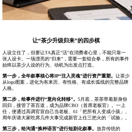
让“茶少升级归来”的四步棋
人设立住了，但要让TA真正“活”在消费者心里，不能只靠一
张人设卡。一场漂亮的“归来”，需要一套组合拳，所有的事件
始终以茶少人设的行为、动机为出发点打造。
第一步，全年叙事核心将IP“注入灵魂”进行资产重塑。
让茶少
从logo图案，进化为有来历、有性格、有成长弧线的完整品牌
人格。
第二步，给事件进行“意向化转移”。
5月底，茶茶带着新身份
回归，接管了茶百道，成为品牌CBO（首席老板官）。一上
任，便通过高调官宣自己当老板、61「把所有人变成小孩」、
周年庆请大家吃席几件大事完成新官上任三把火的「试验」。
第三步，给沟通“换种语言”进行短剧化叙事。
放弃传统的