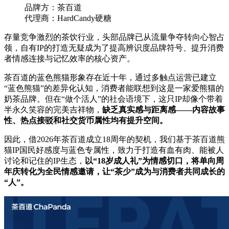
品牌方：茶百道
代理商：HardCandy硬糖
存量竞争激烈的茶饮行业，头部品牌已从流量争夺转向心智占
领，自有IP的打造无疑成为了提高辨识度品牌符号、提升消费
者情感连接与记忆效率的核心资产。
茶百道的蓝色熊猫形象存在近十年，通过多触点运营已建立
“蓝色熊猫”的差异化认知，消费者能联想到这是一家爱熊猫的
奶茶品牌。但在“做个活人”的社会语境下，这只IP却像个带着
半永久笑容的完美吉祥物，
缺乏真实感与距离感——内容故事
性、热点接驳和社交货币属性均有提升空间。
因此，借2026年茶百道成立18周年的契机，我们基于茶百道熊
猫IP国民好感度与蓝色专属性，致力于打造有血有肉、能被人
讨论和记住的IP生态，
以“18岁成人礼”为情感切口，将单向周
年庆转化为全民情感邀请，让“茶少”成为与消费者共同成长的
“人”。