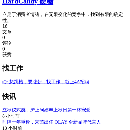
HardCandy 硬糖
立足于消费者情绪，在无限变化的竞争中，找到有限的确定
性。
16
文章
0
评论
0
获赞
找工作
👉
想跳槽，要涨薪，找工作，就上4A招聘
快讯
立秋仪式感，沪上阿姨奉上秋日第一杯宠爱
8 小时前
时隔十年重逢，宋茜出任 OLAY 全新品牌代言人
13 小时前