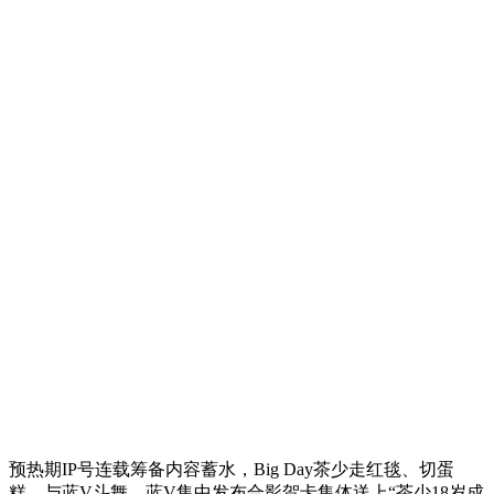
预热期IP号连载筹备内容蓄水，Big Day茶少走红毯、切蛋
糕、与蓝V斗舞，蓝V集中发布合影贺卡集体送上“茶少18岁成