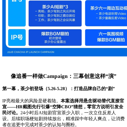
像追番一样做Campaign：三幕创意这样“演”
第一幕，茶少初登场（5.26-5.28）：打造品牌自己的“剧”
IP亮相最大的风险是硬着陆。
本案选择用悬念驱动替代直接官
宣——HR截图先行引爆“空降CBO”猜想，零官方说明引发全
民讨论。
24小时后AI短剧官宣茶少入职，一次立住反差人
设。后续职场梗短剧持续放出，精准踩中年轻人爽点，让消费
者在追更中完成对茶少的认知与圈粉。