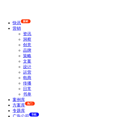
新鲜
快讯
营销
资讯
洞察
创意
品牌
策略
文案
设计
运营
电商
传播
日常
书单
案例库
热门
方案库
专题库
导航
广告公司