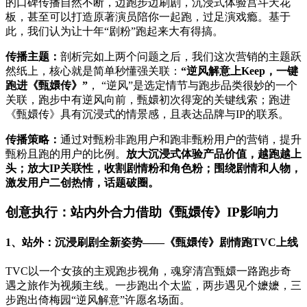
的口碑传播自然不断，边跑步边刷剧，沉浸式体验宫斗天花
板，甚至可以打造原著演员陪你一起跑，过足演戏瘾。基于
此，我们认为让十年“剧粉”跑起来大有得搞。
传播主题：
剖析完如上两个问题之后，我们这次营销的主题跃
然纸上，核心就是简单秒懂强关联：
“逆风解意上Keep，一键
跑进《甄嬛传》”
， “逆风”是选定情节与跑步品类很妙的一个
关联，跑步中有逆风向前，甄嬛初次得宠的关键线索；跑进
《甄嬛传》具有沉浸式的情景感，且表达品牌与IP的联系。
传播策略：
通过对甄粉非跑用户和跑非甄粉用户的营销，提升
甄粉且跑的用户的比例。
放大沉浸式体验产品价值，越跑越上
头；放大IP关联性，收割剧情粉和角色粉；围绕剧情和人物，
激发用户二创热情，话题破圈。
创意执行：站内外合力借助《甄嬛传》IP影响力
1、站外：沉浸刷剧全新姿势——《甄嬛传》剧情跑TVC上线
TVC以一个女孩的主观跑步视角，魂穿清宫甄嬛一路跑步奇
遇之旅作为视频主线。一步跑出个太监，两步遇见个嬷嬷，三
步跑出倚梅园“逆风解意”许愿名场面。