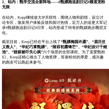
2、站内：甄学交流全新阵地——#甄嬛跑追剧日记#频道宠粉
无限
在站内，Kepp继续放大IP关联性，围绕人物和剧情，设立讨
论专区，激发用户体验反馈和探讨热情，近万人的追更大军记
录#甄嬛跑追剧日记#日常，站内形成了特有的甄嬛跑步圈层文
化。
截至目前，Keep已经在平台上线了
“甄嬛梅园许愿”、“眉庄仗
义救人”、“华妃巧算甄嬛”、“陵容初露锋芒”、“华妃设计千鲤
池”、“丽嫔被吓失心疯”
六个场景的全部课程。为了宠爱甄粉
们，Keep还精心推出了人物奖牌，答谢粉丝的厚爱，感兴趣
的跑友可以跑起来参与。