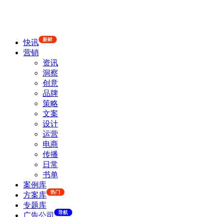
新鲜
快讯
营销
资讯
洞察
创意
品牌
策略
文案
设计
运营
电商
传播
日常
书单
案例库
热门
方案库
专题库
导航
广告公司