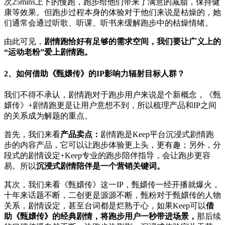
次25mins上下的慢跑，跑步给他们带来了满意的减脂，保持健
康等效果。但跑步过程本身的体验对于他们来说是枯燥的，她
们通常会通过听歌、听课、听书来缓解跑步中的枯燥情绪。
由此可见，
剧情跑恰好有足够的需求空间，我们要让广义上的
“运动老粉”爱上剧情跑。
2、如何借助《甄嬛传》的IP影响力辐射目标人群？
我们不得不承认，剧情跑对于跑步用户来说是个新概念，《甄
嬛传》+剧情跑更是让用户意想不到，所以梳理产品和IP之间
的关系成为解题的重点。
首先，我们来看
产品卖点
：
剧情跑是Keep平台沉浸式剧情跑
步的内容产品，它可以让跑步体验更上头，更有趣；另外，分
段式的剧情设定+Keep专业的跑步陪伴指导，会让跑步更容
易。所以
沉浸式剧情陪伴是一个营销关键词。
其次，我们来看《甄嬛传》这一IP，甄嬛传一经开播就爆火，
十年来话题不断，二创更是源源不断，甄粉对于甄嬛传的人物
关系，剧情设定，甚至台词都是烂熟于心，如果Keep可以
借
助《甄嬛传》的经典剧情，将跑步用户一秒带进场景，
那后续