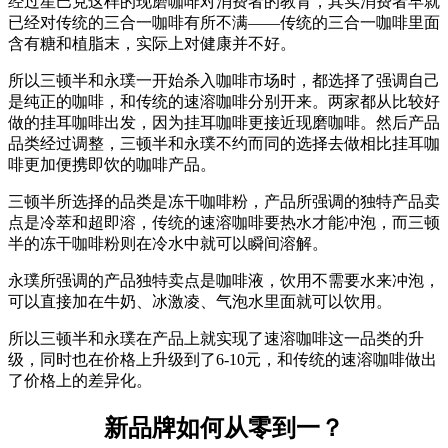
经过星巴克这样的现磨咖啡对消费者的教育，其实消费者早就
已经对传统的三合一咖啡有所不满——传统的三合一咖啡里面
含有糖和植脂末，实际上对健康并不好。
所以三顿半和永璞一开始杀入咖啡市场时，都选择了强调自己
是纯正的咖啡，和传统的速溶咖啡分别开来。两家都从比较好
做的挂耳咖啡出发，因为挂耳咖啡更接近现磨咖啡。然后产品
品类经过调整，三顿半和永璞不约而同的选择去做相比挂耳咖
啡更加便携即饮的咖啡产品。
三顿半所选择的品类是冻干咖啡粉，产品所强调的独特产品卖
点是冷萃和超即溶，传统的速溶咖啡要热水才能冲泡，而三顿
半的冻干咖啡粉则在冷水中就可以瞬间溶解。
永璞所强调的产品独特卖点是咖啡液，饮用不需要水来冲泡，
可以直接加在牛奶、冰激凌、气泡水里面就可以饮用。
所以三顿半和永璞在产品上就实现了速溶咖啡这一品类的升
级，同时也在价格上升级到了6-10元，和传统的速溶咖啡做出
了价格上的差异化。
新品牌如何从零到一？