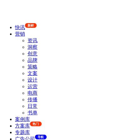
新鲜
快讯
营销
资讯
洞察
创意
品牌
策略
文案
设计
运营
电商
传播
日常
书单
案例库
热门
方案库
专题库
导航
广告公司